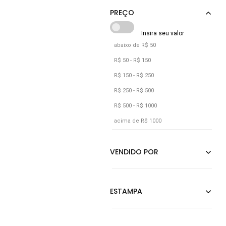
Cobra
Coral
Cáqui
abaixo de R$ 50
Grafite
R$ 50 - R$ 150
Incolor
R$ 150 - R$ 250
Jeans
R$ 250 - R$ 500
R$ 500 - R$ 1000
Laranja
acima de R$ 1000
Listra
Marrom
Multicolorido
Nude