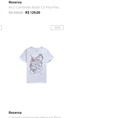
Reserva
 Uma Só Nação Reserva Branco
Kit 2 Camisetas Bolso Cb Pica-Pau Xadrez...
R$ 258,00
R$ 129,00
-50%
Reserva
miseta Estampada Listras Sun Reserva BRANCO GGG
Camiseta Estampada Mermaid Reserva Branco