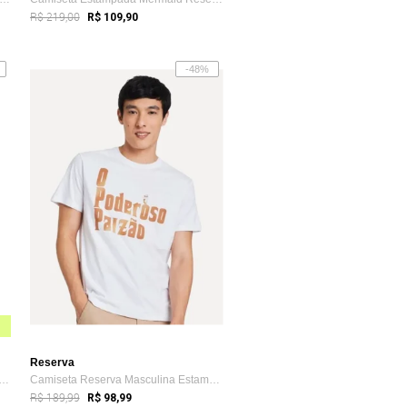
R$ 219,00
R$ 109,90
-48%
Reserva
eta Reserva Masculina Rio de Janeir...
Camiseta Reserva Masculina Estampada Pod...
R$ 189,99
R$ 98,99