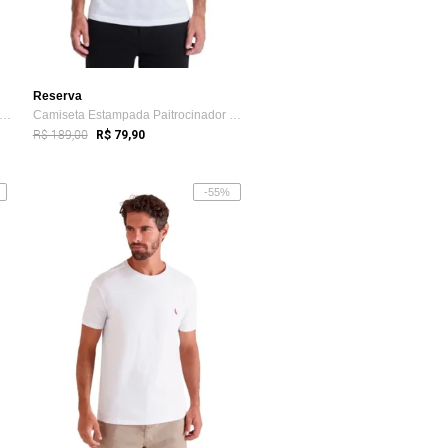
Reserva
miseta Estampada Influencer Jamelão Re...
Camiseta Estampada Paitrocinador Reserva Branco
R$ 189,00
R$ 79,90
-55%