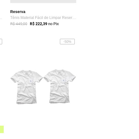
Reserva
ancoso Listrado Branco e Azul
Tênis Material Fácil de Limpar Reserva W...
R$ 449,00
R$ 222,39
no Pix
-50%