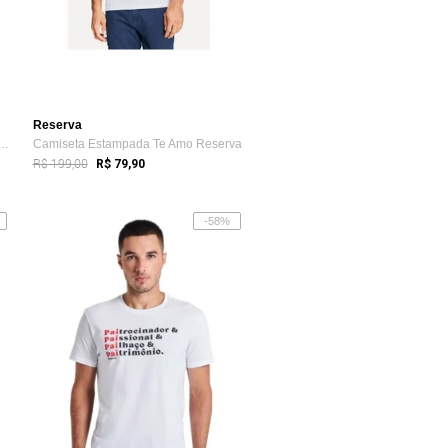
Reserva
 Estampada Chameguinhos Reserva
Camiseta Estampada Te Amo Reserva
R$ 199,00
R$ 79,90
-58%