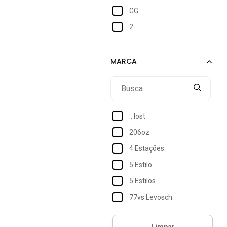
GG
2
6
8
12
14
18
...lost
33
206oz
33/34
4 Estações
34
5 Estilo
35
5 Estilos
36
77vs Levosch
37
Acostamento
37/38