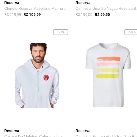
Reserva
Reserva
Chinelo Reserva Masculino Marina Lines B...
Camiseta
R$ 219,99
R$ 199,00
R$ 109,99
R$ 99,50
-50%
-50%
Reserva
Reserva
Casaco De Moletom Colorado Inter Reserva
Ca