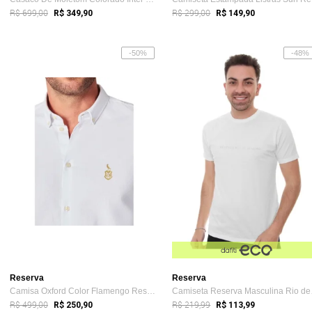
R$ 699,00
R$ 299,00
R$ 349,90
R$ 149,90
-50%
-48%
Reserva
Reserva
Camisa Oxford Color Flamengo Reserva Sprint Branco
Camis
R$ 499,00
R$ 219,99
R$ 250,90
R$ 113,99