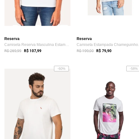
Reserva
Reserva
Camiseta Reserva Masculina Estampada R M...
Camiseta
R$ 269,99
R$ 199,00
R$ 107,99
R$ 79,90
-60%
-58%