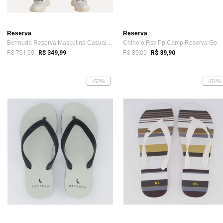
Reserva
Reserva
Bermuda Reserva Masculina Casual Linho Branca
Chinelo Rsv Pp Camp Reserva Go
R$ 791,99
R$ 89,00
R$ 349,99
R$ 39,90
-52%
-51%