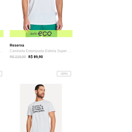
Reserva
eta Conexão Filha Reserva Branco
Camiseta Estampada Estrela Super Campea ...
R$ 229,00
R$ 89,90
-60%