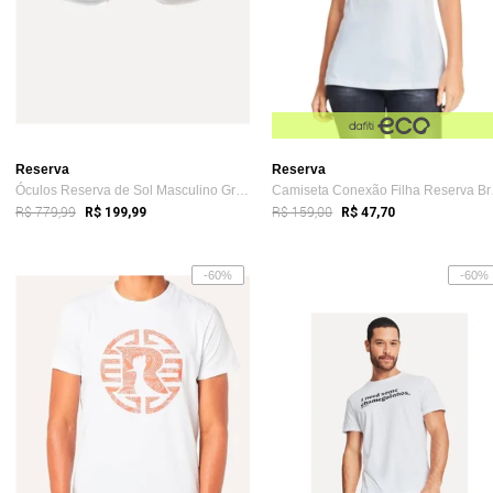
Reserva
Reserva
Óculos Reserva de Sol Masculino Groove T...
Camis
R$ 779,99
R$ 159,00
R$ 199,99
R$ 47,70
-60%
-60%