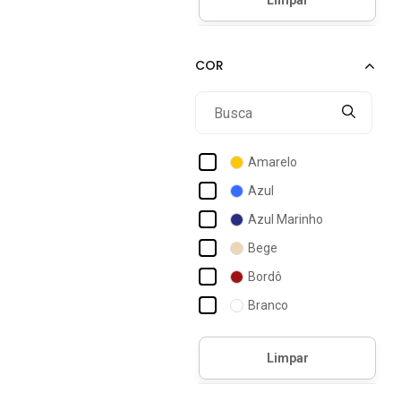
Acostamento Essentials
38
Acostamento Masculino
38/39
Act Feminino
Actvitta
Ad Life Style
Addan
Amarelo
Adidas
Azul
Adidas Originals
Azul Marinho
Adidas Performance
Bege
Adidas Skateboarding
Bordô
Adidas Sportswear
Branco
Adidas Underwear
Café
Adomes
Caramelo
Cinza