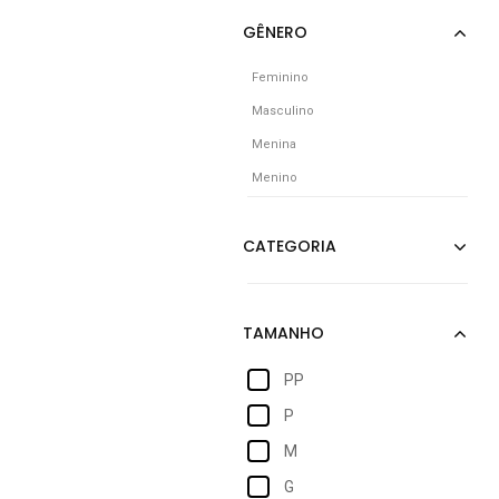
Feminino
Masculino
Menina
Menino
PP
P
M
G