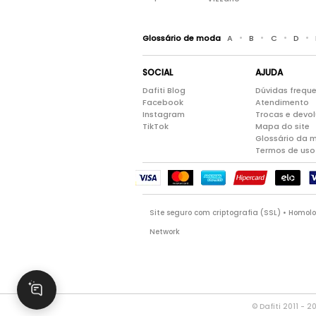
•
•
•
•
Glossário de moda
A
B
C
D
SOCIAL
AJUDA
Dafiti Blog
Dúvidas frequ
Facebook
Atendimento
Instagram
Trocas e devo
TikTok
Mapa do site
Glossário da 
Termos de uso
Site seguro com criptografia (SSL) • Homo
Network
© Dafiti 2011 - 2