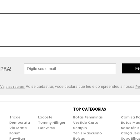
PRA!
Fe
.
Ao se cadastrar, você declara que leu e compreendeu a nossa
Veja as regras.
Po
TOP CATEGORIAS
Tricae
Lacoste
Botas Femininas
Camisa Po
Democrata
Tommy Hilfiger
Vestido Curto
Botas Mas
Via Marte
Converse
Scarpin
Sapatênis
Forum
Tênis Masculino
Calça Jea
Ray-Ban
Bolsas
Sapatilha