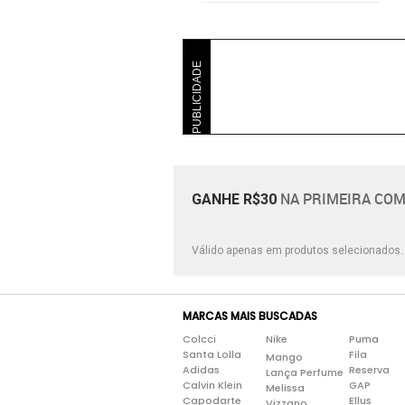
Furta Cor
PUBLICIDADE
NA PRIMEIRA COM
GANHE R$30
Válido apenas em produtos selecionados
MARCAS MAIS BUSCADAS
Colcci
Nike
Puma
Santa Lolla
Fila
Mango
Adidas
Reserva
Lança Perfume
Calvin Klein
GAP
Melissa
Capodarte
Ellus
Vizzano