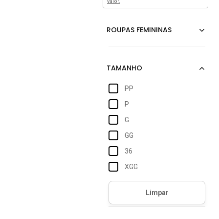
valor.
PP
P
G
GG
36
XGG