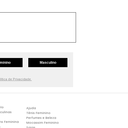
minino
Masculino
lítica de Privacidade.
lo
Ajuda
culinas
Tênis Feminino
Perfumes e Beleza
ns Feminina
Mocassim Feminino
s
Saias