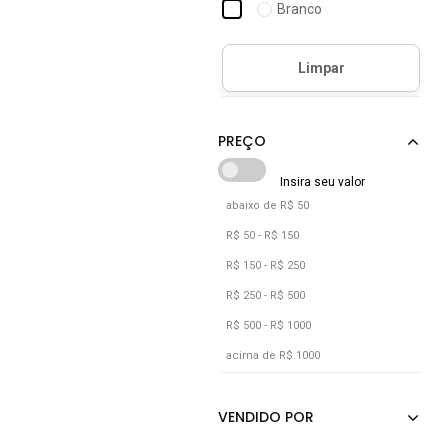
Branco
Bronze
Café
Camuflado
Caramelo
Castanho
Cinza
abaixo de R$ 50
Cobra
R$ 50 - R$ 150
Cobre
R$ 150 - R$ 250
Coral
R$ 250 - R$ 500
R$ 500 - R$ 1000
Cáqui
acima de R$ 1000
Dourado
Estampado
Floral