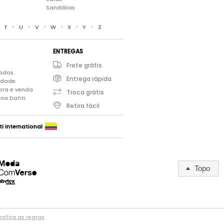
Sandálias
•
•
•
•
•
•
•
T
U
V
W
X
Y
Z
ENTREGAS
Frete grátis
iados
Entrega rápida
cidade
pra e venda
Troca grátis
na Dafiti
Retira fácil
ti international
Topo
nfira as regras
.