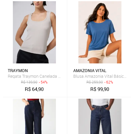
TRAYMON
AMAZONIA VITAL
Regata Traymon Canelada Gelo
Blusa Amazonia Vital Básica Mo
R$
139,90
- 54%
R$
259,90
- 62%
R$
64,90
R$
99,90