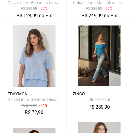
Calça Jeans Feminina Lança Perfume Mom Luna Azul
Calça Jeans Masculina Levis 511 
R$
249,99
- 50%
R$
339,90
- 26%
R$
124,99
no Pix
R$
249,99
no Pix
TRAYMON
ZINCO
Blusa Linho Traymon Decote V Azul Claro
Blusa - Azul
R$
279,93
- 74%
R$
289,90
R$
72,90