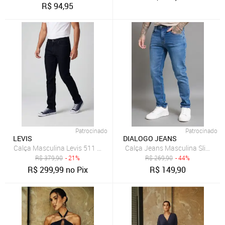
R$
94,95
Patrocinado
Patrocinado
LEVIS
DIALOGO JEANS
Calça Masculina Levis 511 Slim Azul
Calça Jeans Masculina Slim Fit
R$
379,90
- 21%
R$
269,90
- 44%
R$
299,99
no Pix
R$
149,90