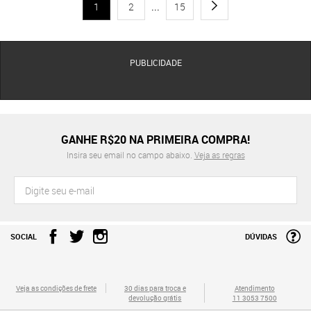
1
2
...
15
PUBLICIDADE
GANHE R$20 NA PRIMEIRA COMPRA!
Insira seu email no campo abaixo.
Veja as regras
SOCIAL
DÚVIDAS
Veja as condições de frete
30 dias para troca e
Atendimento
devolução grátis
11 3053 7500