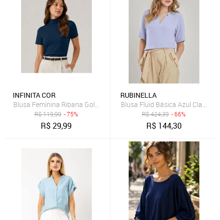
INFINITA COR
RUBINELLA
Blusa Feminina Ribana Gola Mais Alta Infinita Cor Azul
Blusa Fluid Básica Azul Claro
R$
119,99
- 75%
R$
424,39
- 66%
R$
29,99
R$
144,30