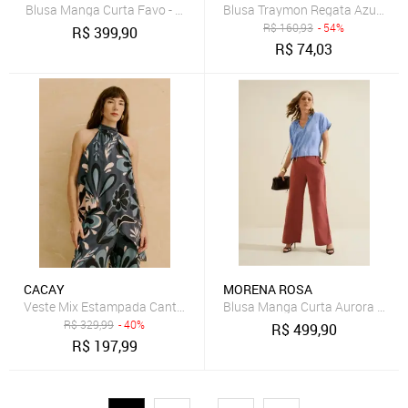
Blusa Manga Curta Favo - Azul
Blusa Traymon Regata Azul Lav
R$
160,93
- 54%
R$
399,90
R$
74,03
CACAY
MORENA ROSA
Veste Mix Estampada Cantuta
Blusa Manga Curta Aurora - Azul
R$
329,99
- 40%
R$
499,90
R$
197,99