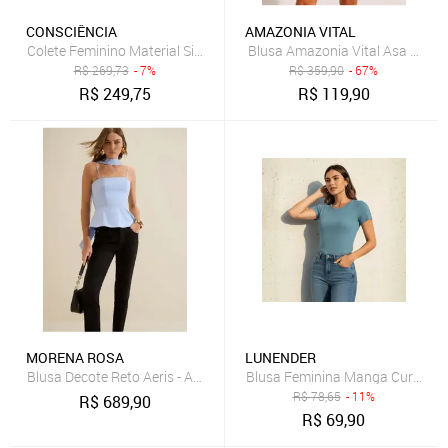
CONSCIÊNCIA
AMAZONIA VITAL
Colete Feminino Material Sintético Biker 90617 Bege Consciência
Blusa Amazonia Vital Asa Delta 
R$
269,73
- 7%
R$
359,90
- 67%
R$
249,75
R$
119,90
MORENA ROSA
LUNENDER
Blusa Decote Reto Aeris - Azul
Blusa Feminina Manga Curta Ca
R$
78,65
- 11%
R$
689,90
R$
69,90