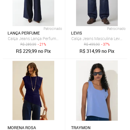
Patrocinado
Patrocinado
LANÇA PERFUME
LEVIS
Calça Jeans Lança Perfume Wide Leg Lisa Azul
Calça Jeans Masculina Levis 555
R$
289,99
- 21%
R$
499,90
- 37%
R$
229,99
no Pix
R$
314,99
no Pix
MORENA ROSA
TRAYMON