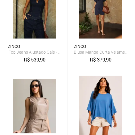
ZINCO
ZINCO
Top Jeans Ajustado Cais - Azul
Blusa Manga Curta Velame - Azu
R$
539,90
R$
379,90