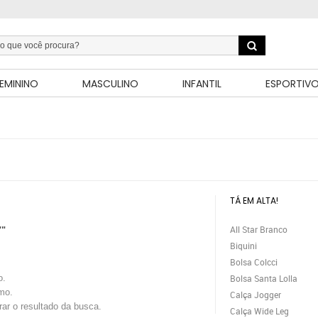
EMININO
MASCULINO
INFANTIL
ESPORTIV
TÁ EM ALTA!
All Star Branco
""
Biquini
Bolsa Colcci
o.
Bolsa Santa Lolla
mo.
Calça Jogger
trar o resultado da busca.
Calça Wide Leg