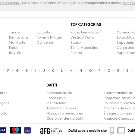
Ao se cadastrar, você declara que leu e compreendeu a nossa
eja as regras.
Política
TOP CATEGORIAS
Tricae
Lacoste
Botas Femininas
Camisa Po
Democrata
Tommy Hilfiger
Vestido Curto
Botas Mas
Via Marte
Converse
Scarpin
Sapatênis
Forum
Tênis Masculino
Calça Jea
Ray-Ban
Bolsas
Sapatilha
•
•
•
•
•
•
•
•
•
•
•
•
•
•
•
E
F
G
H
I
J
K
L
M
N
O
P
Q
R
S
DAFITI
entes
Acessibilidade
Sustentabilidade
Sobre Dafiti
Programa de afili
luções
Institucional
Política de privac
Trabalhe conosco
Contrato de comp
moda
Nossos fornecedores
É seguro comprar n
Quero vender na Dafiti
Anuncie Conosco
Dafi
Dafiti apps e mobile site