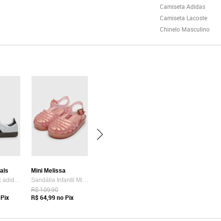
Camiseta Adidas
Camiseta Lacoste
Chinelo Masculino
nals
Mini Melissa
Tênis Unissex adidas Originals Samba OG Branco
Sandália Infantil Mini Melissa Possession Shiny B Rosê
R$ 109,90
Pix
R$ 64,99
no Pix