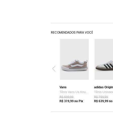
RECOMENDADOS PARA VOCÊ
Vans
adidas Origi
Tênis Vans Ua Knu Skool Bege
R$ 599,99
R$ 799,99
R$ 319,99
no Pix
R$ 639,99
no 