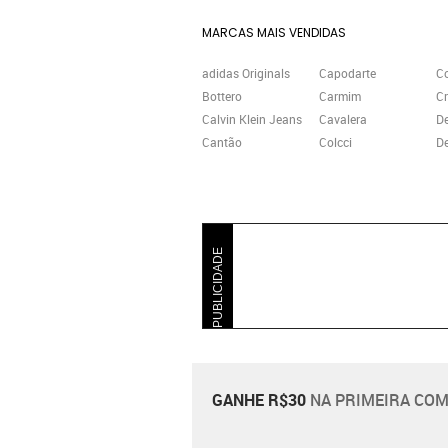
MARCAS MAIS VENDIDAS
adidas Originals
Capodarte
C
Bottero
Carmim
Cr
Calvin Klein Jeans
Cavalera
D
Cantão
Colcci
De
PUBLICIDADE
GANHE R$30
NA PRIMEIRA COM