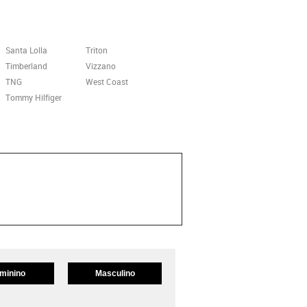
Santa Lolla
Triton
Timberland
Vizzano
TNG
West Coast
Tommy Hilfiger
minino
Masculino