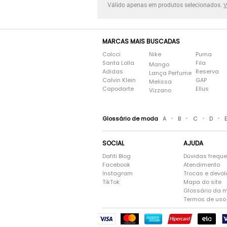
Válido apenas em produtos selecionados.
V
MARCAS MAIS BUSCADAS
Colcci
Nike
Puma
Santa Lolla
Fila
Mango
Adidas
Reserva
Lança Perfume
Calvin Klein
GAP
Melissa
Capodarte
Ellus
Vizzano
•
•
•
•
Glossário de moda
A
B
C
D
SOCIAL
AJUDA
Dafiti Blog
Dúvidas frequ
Facebook
Atendimento
Instagram
Trocas e devo
TikTok
Mapa do site
Glossário da 
Termos de uso