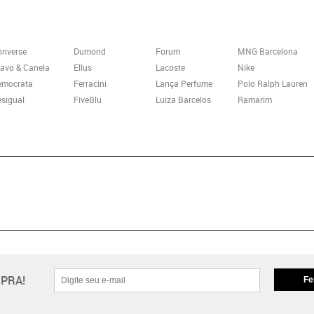
onverse
Dumond
Forum
MNG Barcelona
avo & Canela
Ellus
Lacoste
Nike
emocrata
Ferracini
Lança Perfume
Polo Ralph Lauren
sigual
FiveBlu
Luiza Barcelos
Ramarim
PRA!
Fe