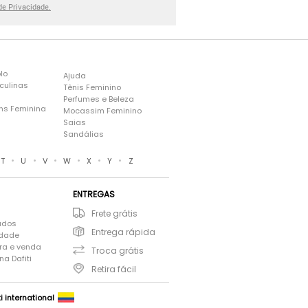
 de Privacidade.
lo
Ajuda
culinas
Tênis Feminino
Perfumes e Beleza
ns Feminina
Mocassim Feminino
s
Saias
Sandálias
•
•
•
•
•
•
T
U
V
W
X
Y
Z
ENTREGAS
Frete grátis
ados
Entrega rápida
idade
ra e venda
Troca grátis
a Dafiti
Retira fácil
ti international