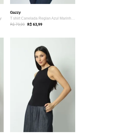
Gazzy
y
T shirt Canelada Reglan Azul Marinho GG Gazzy
R$ 79,99
R$ 63,99