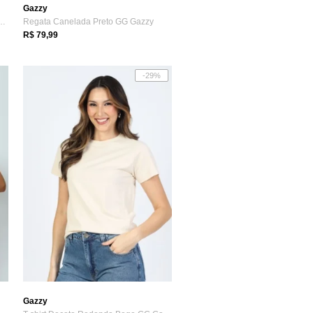
Gazzy
ada Assimétrica Marrom G Gazzy
Regata Canelada Preto GG Gazzy
R$ 79,99
-29%
Gazzy