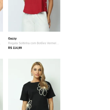
Gazzy
 White GG Gazzy
Regata Soltinha com Botões Vermelho GG Gazzy
R$ 114,99