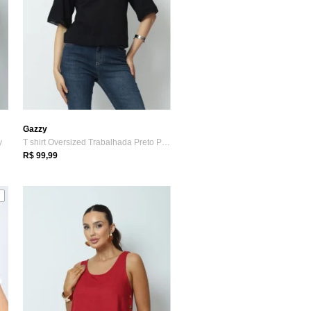
Gazzy
y
T shirt Oversized Trabalhada Preto P Gazzy
R$ 99,99