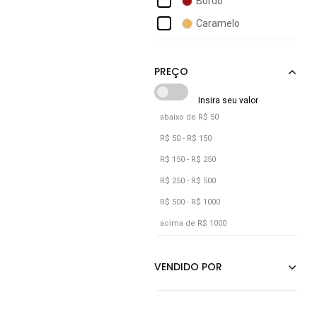
Bordô
Cabanafree
Caramelo
Cacay
Coral
Calvin Klein Jeans
Marrom
Nude
Off-white
abaixo de R$ 50
Preto
R$ 50 - R$ 150
Rosa
R$ 150 - R$ 250
Verde
R$ 250 - R$ 500
R$ 500 - R$ 1000
Vermelho
acima de R$ 1000