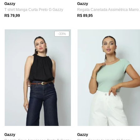
Gazzy
Gazzy
T shirt Manga Curta Preto G Gazzy
Regata Canel
R$ 79,99
R$ 89,95
-33%
Gazzy
Gazzy