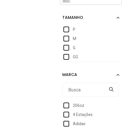
valor.
P
M
G
GG
206oz
4 Estações
Adidas