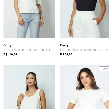
Gazzy
Gazzy
T shirt Oversized Detalhe Guipir Off White G Gazzy
Regata Básica Azul Marinho M Gazz
R$ 119,99
R$ 69,99
-29%