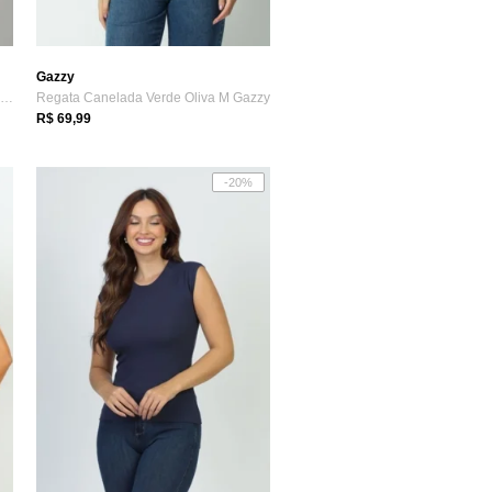
Gazzy
Alcinha Malha Canelada Bordô P Gazzy
Regata Canelada Verde Oliva M Gazzy
R$ 69,99
-20%