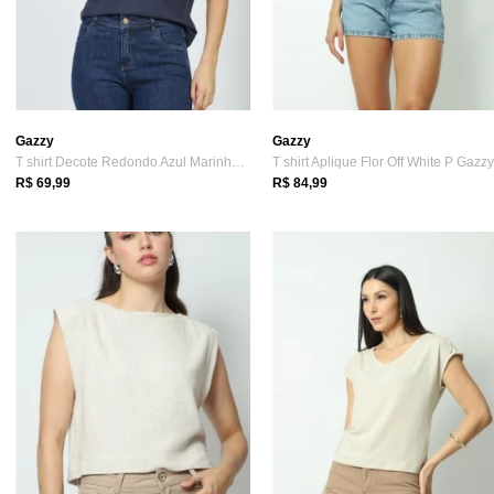
Gazzy
Gazzy
T shirt Decote Redondo Azul Marinho G Gazzy
T shirt Aplique Flor Off White P Gazz
R$ 69,99
R$ 84,99