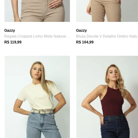
Gazzy
Gazzy
Regata Cropped Linho Misto Natural P Gazzy
Blusa 
R$ 119,99
R$ 104,99