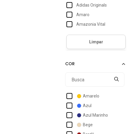
Adidas Originals
Amaro
Amazonia Vital
Anticorpus Jeanswear
Arauto Jeans
Authoria
Averzzy
B'bonnie
Babicat
Bbonnie
Amarelo
Benellys
Azul
Biamar
Azul Marinho
Bisô
Bege
Bravaa Store