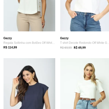
Gazzy
Gazzy
Regata Soltinha com Botões Off White G Gazzy
T shirt Decote Redondo Off
R$ 69,99
R$ 114,99
R$ 49,99