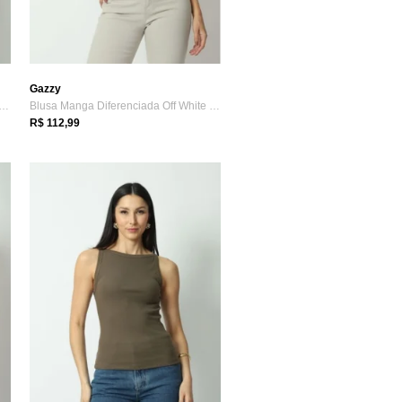
Gazzy
Decote V Detalhe Ombro Natural P Gazzy
Blusa Manga Diferenciada Off White G Gazzy
R$ 112,99