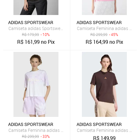
ADIDAS SPORTSWEAR
ADIDAS SPORTSWEAR
Camiseta adidas Sportswear Future Icons Branca
Camiseta Feminina adidas Sport
R$
179,99
- 10%
R$
299,99
- 45%
R$
161,99
no Pix
R$
164,99
no Pix
ADIDAS SPORTSWEAR
ADIDAS SPORTSWEAR
Camiseta Feminina adidas Sportswear Manga Curta Branca
Camiseta Feminina adidas Sport
R$
299,99
- 33%
R$
149,99