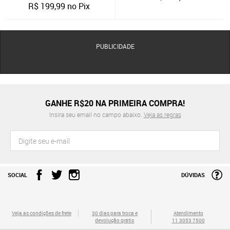
R$
199,99
no Pix
PUBLICIDADE
GANHE R$20 NA PRIMEIRA COMPRA!
Insira seu email no campo abaixo.
Veja as regras
SOCIAL
DÚVIDAS
Veja as condições de frete
30 dias para troca e
Atendimento
devolução grátis
11 3053 7500