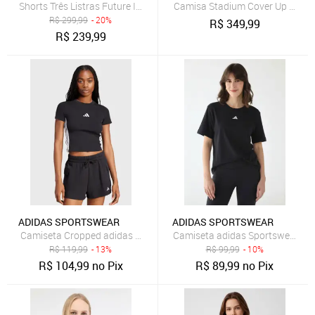
Shorts Três Listras Future Icons adidas Sportswear Preto
Camisa Stadium Cover Up adida
R$
299,99
- 20%
R$
349,99
R$
239,99
ADIDAS SPORTSWEAR
ADIDAS SPORTSWEAR
Camiseta Cropped adidas Sportswear Ajustada 3 Stripes Preta
Camiseta adidas Sportswear Slim
R$
119,99
- 13%
R$
99,99
- 10%
R$
104,99
no Pix
R$
89,99
no Pix