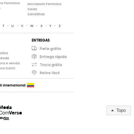
ns Feminina
Mocassim Feminino
s
Saias
Sandálias
•
•
•
•
•
•
•
T
U
V
W
X
Y
Z
ENTREGAS
Frete grátis
iados
Entrega rápida
cidade
pra e venda
Troca grátis
na Dafiti
Retira fácil
ti international
Topo