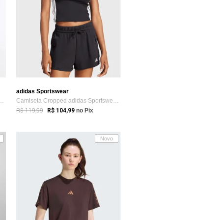
adidas Sportswear
as Sportswear Reta Essentia...
Camiseta Cropped adidas Sportswear Ajust...
R$ 119,99
R$ 104,99
no Pix
Novo