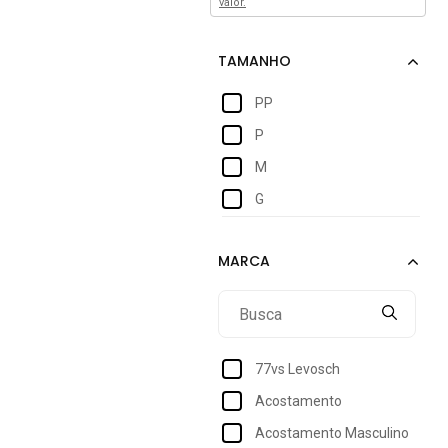
valor.
PP
P
M
G
77vs Levosch
Acostamento
Acostamento Masculino