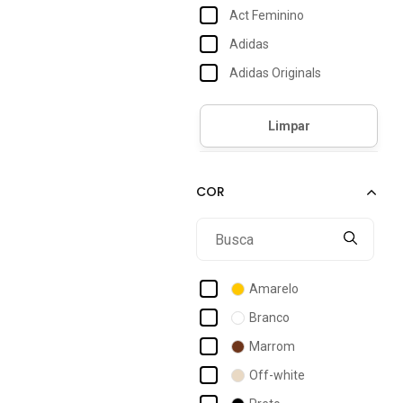
Act Feminino
Adidas
Adidas Originals
Adidas Performance
Adidas Sportswear
Adriben
Aeropostale
Amaro
Aramis
Aura
Amarelo
Benellys
Branco
Betel
Marrom
Billabong
Off-white
Bossa Made In Brazil