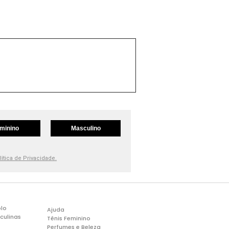
minino
Masculino
lítica de Privacidade.
lo
Ajuda
culinas
Tênis Feminino
Perfumes e Beleza