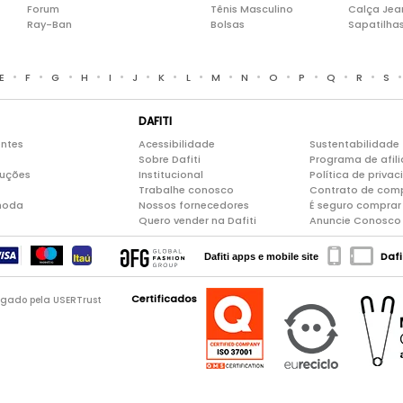
Forum
Tênis Masculino
Calça Jea
Ray-Ban
Bolsas
Sapatilha
•
•
•
•
•
•
•
•
•
•
•
•
•
•
E
F
G
H
I
J
K
L
M
N
O
P
Q
R
S
DAFITI
entes
Acessibilidade
Sustentabilidade
Sobre Dafiti
Programa de afil
luções
Institucional
Política de priva
Trabalhe conosco
Contrato de com
moda
Nossos fornecedores
É seguro comprar 
Quero vender na Dafiti
Anuncie Conosco
Dafi
Dafiti apps e mobile site
Certificados
logado pela USERTrust