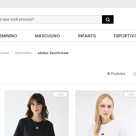
EMININO
MASCULINO
INFANTIL
ESPORTIV
lusas
Camisetas
adidas Sportswear
9
Produtos
-10%
-10%