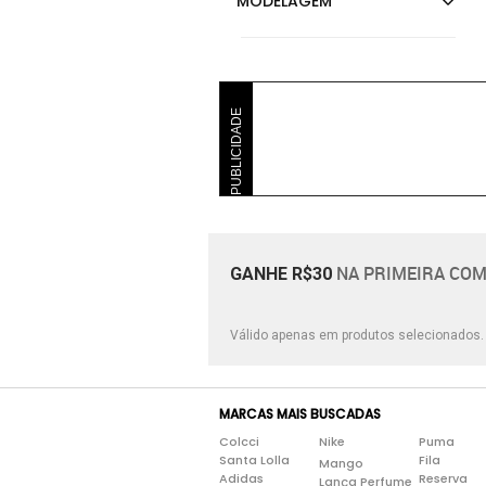
PUBLICIDADE
NA PRIMEIRA COM
GANHE R$30
Válido apenas em produtos selecionados
MARCAS MAIS BUSCADAS
Colcci
Nike
Puma
Santa Lolla
Fila
Mango
Adidas
Reserva
Lança Perfume