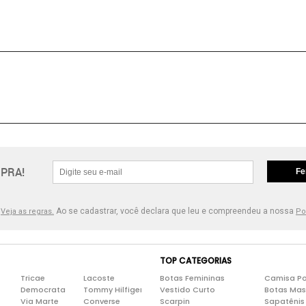
PRA!
Fe
.
Ao se cadastrar, você declara que leu e compreendeu a nossa
Veja as regras.
Po
TOP CATEGORIAS
Tricae
Lacoste
Botas Femininas
Camisa Po
Democrata
Tommy Hilfiger
Vestido Curto
Botas Mas
Via Marte
Converse
Scarpin
Sapatênis