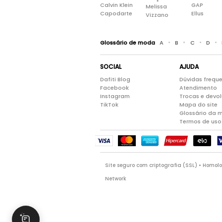
Calvin Klein
GAP
Melissa
Capodarte
Ellus
Vizzano
•
•
•
•
Glossário de moda
A
B
C
D
SOCIAL
AJUDA
Dafiti Blog
Dúvidas frequ
Facebook
Atendimento
Instagram
Trocas e devo
TikTok
Mapa do site
Glossário da 
Termos de uso
Site seguro com criptografia (SSL) • Homo
Network