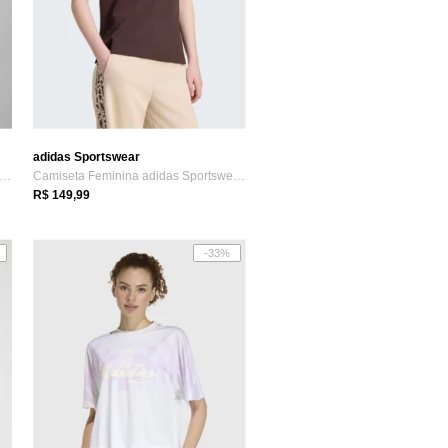
adidas Sportswear
miseta Feminina adidas Sportswear Futu...
Camiseta Feminina adidas Sportswear Clás...
R$ 149,99
-33%