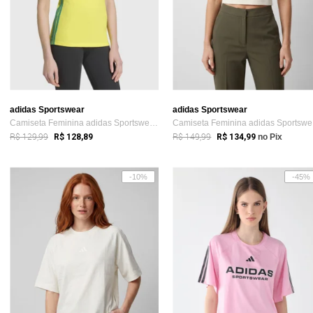
adidas Sportswear
adidas Sportswear
Camiseta Feminina adidas Sportswear Logo Amarela
Ca
R$ 129,99
R$ 149,99
R$ 128,89
R$ 134,99
no Pix
-10%
-45%