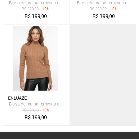
Blusa de malha feminina gola alta trançada 61262 - Cru
Blusa de malha feminina gola al
R$
220,00
- 10%
R$
220,00
- 10%
R$
199,00
R$
199,00
ENLUAZE
Blusa de malha feminina gola alta trançada 61262 - Marrom Claro
R$
220,00
- 10%
R$
199,00