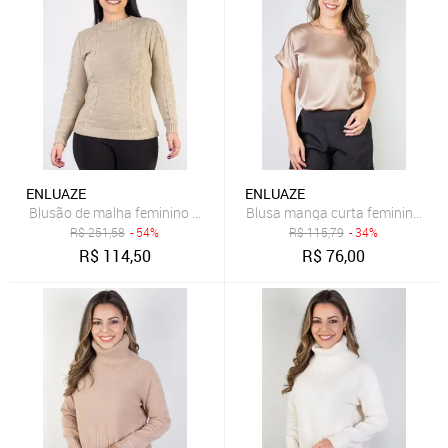
ENLUAZE
ENLUAZE
Blusão de malha feminino com tranças 60008 - Bege
Blusa manga curta feminina cet
R$
251,58
- 54%
R$
115,79
- 34%
R$
114,50
R$
76,00