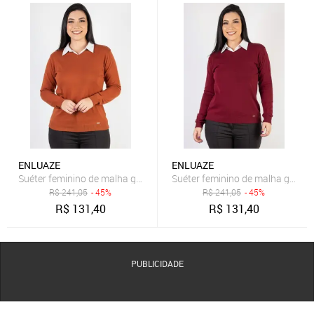
ENLUAZE
ENLUAZE
Suéter feminino de malha gola V 60004 - Terracota
Suéter feminino de malha gola V
R$
241,05
- 45%
R$
241,05
- 45%
R$
131,40
R$
131,40
PUBLICIDADE