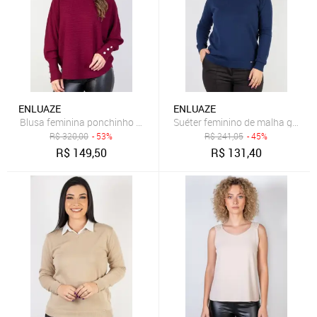
ENLUAZE
ENLUAZE
Blusa feminina ponchinho 81196 - Bordô
Suéter feminino de malha gola V
R$
320,00
- 53%
R$
241,05
- 45%
R$
149,50
R$
131,40