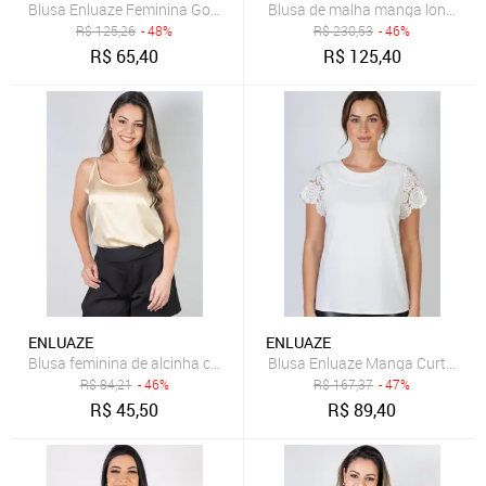
Blusa Enluaze Feminina Gola Alta Decote Halter Neck 51255 - Bege
Blusa de malha manga longa 60
R$
125,26
- 48%
R$
230,53
- 46%
R$
65,40
R$
125,40
ENLUAZE
ENLUAZE
Blusa feminina de alcinha cetim 71103 - Bege
Blusa Enluaze Manga Curta Femi
R$
84,21
- 46%
R$
167,37
- 47%
R$
45,50
R$
89,40