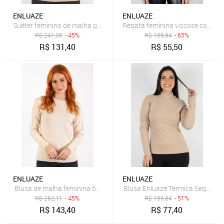
ENLUAZE
ENLUAZE
Suéter feminino de malha gola V 60004 - Bege
Regata feminina viscose com det
R$
241,05
- 45%
R$
156,84
- 65%
R$
131,40
R$
55,50
ENLUAZE
ENLUAZE
Blusa de malha feminina 60013 - Bege
Blusa Enluaze Térmica Segunda 
R$
262,11
- 45%
R$
156,84
- 51%
R$
143,40
R$
77,40