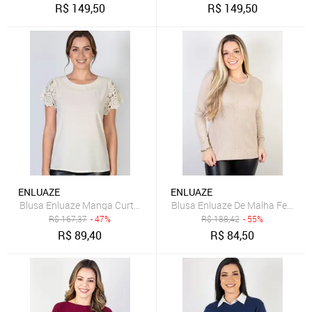
R$
149,50
R$
149,50
ENLUAZE
ENLUAZE
Blusa Enluaze Manga Curta Feminina Detalhe Crochê 51607 - Bege
Blusa Enluaze De Malha Feminin
R$
167,37
- 47%
R$
188,42
- 55%
R$
89,40
R$
84,50