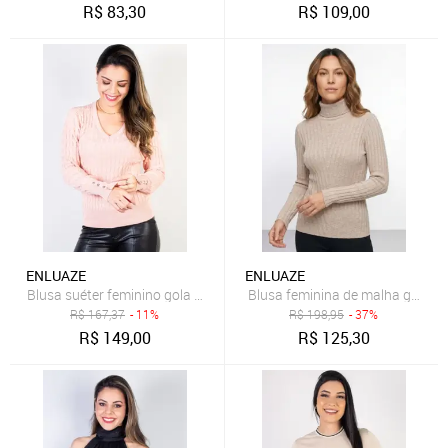
R$
83,30
R$
109,00
ENLUAZE
ENLUAZE
Blusa suéter feminino gola V 70871 - Blush
Blusa feminina de malha gola a
R$
167,37
- 11%
R$
198,95
- 37%
R$
149,00
R$
125,30