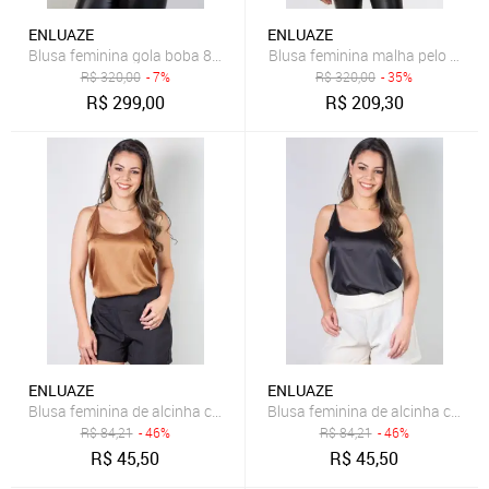
ENLUAZE
ENLUAZE
Blusa feminina gola boba 81148 - Off white
Blusa feminina malha pe
R$
320,00
- 7%
R$
320,00
- 35%
R$
299,00
R$
209,30
ENLUAZE
ENLUAZE
Blusa feminina de alcinha cetim 71103 - Marrom
Blusa feminina de alcinha cetim 
R$
84,21
- 46%
R$
84,21
- 46%
R$
45,50
R$
45,50