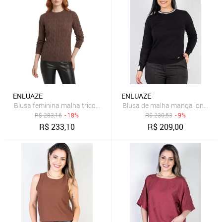
ENLUAZE
ENLUAZE
Blusa feminina malha tricot modal trançada 61909 - Marrom
Blusa de malha manga longa 600
R$
283,16
- 18%
R$
230,53
- 9%
R$
233,10
R$
209,00