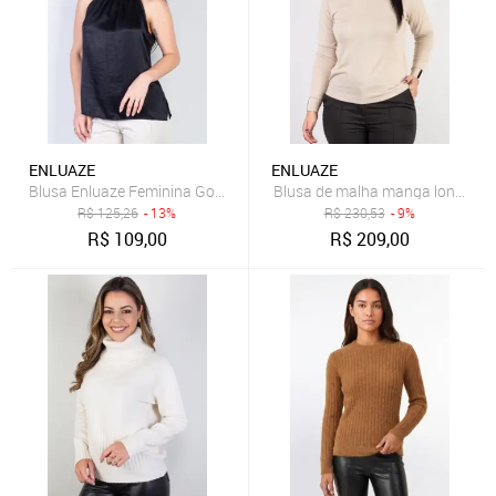
ENLUAZE
ENLUAZE
Blusa Enluaze Feminina Gola Alta Decote Halter Neck 51255 - Preto
Blusa de malha manga longa 60
R$
125,26
- 13%
R$
230,53
- 9%
R$
109,00
R$
209,00