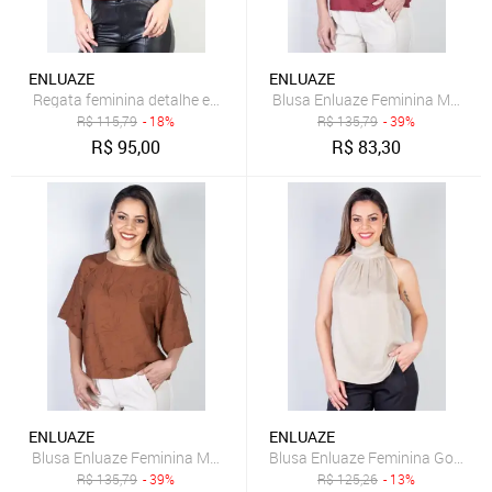
ENLUAZE
ENLUAZE
Regata feminina detalhe em PU sintético 70403 - Marrom
Blusa Enluaze Feminina Manga 
R$
115,79
- 18%
R$
135,79
- 39%
R$
95,00
R$
83,30
ENLUAZE
ENLUAZE
Blusa Enluaze Feminina Manga 7/8 Bordada 51111 - Marrom
Blusa Enluaze Feminina Gola Alt
R$
135,79
- 39%
R$
125,26
- 13%