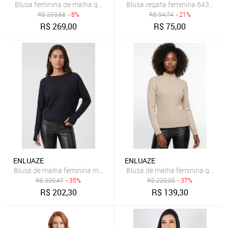
Blusa feminina de malha gola alta 80953 - Pink
Blusa regata feminina 64390 - P
R$
293,68
- 8%
R$
94,74
- 21%
R$
269,00
R$
75,00
ENLUAZE
ENLUAZE
Blusa de malha feminina manga morcego com dedinho 61195 - Pret
Blusa de malha feminina gola al
R$
309,47
- 35%
R$
220,00
- 37%
R$
202,30
R$
139,30