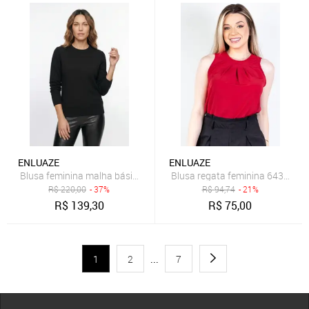
ENLUAZE
ENLUAZE
Blusa feminina malha básica gola redonda 61319 - Preto
Blusa regata feminina 64390 - 
R$
220,00
- 37%
R$
94,74
- 21%
R$
139,30
R$
75,00
1
2
...
7