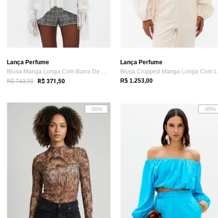
Lança Perfume
Lança Perfume
Blusa Manga Longa Com Barra De Renda Lan...
Bl
R$ 743,00
R$ 1.253,00
R$ 371,50
-55%
-65%