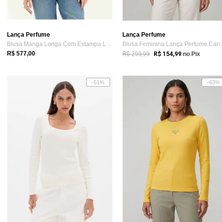
Lança Perfume
Lança Perfume
Blusa Manga Longa Com Estampa Local Lança Perfume
Blusa Feminin
R$ 299,99
R$ 577,00
R$ 154,99
no Pix
-51%
-63%