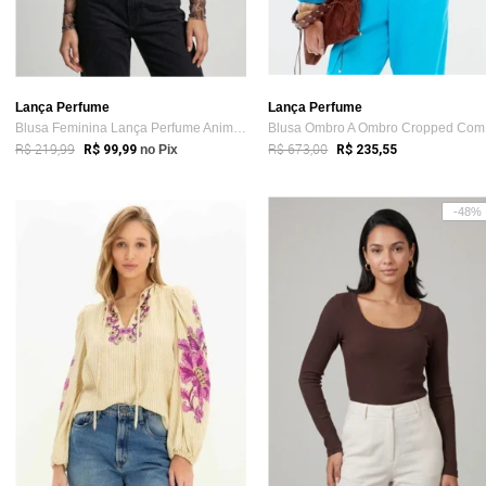
Lança Perfume
Lança Perfume
Blusa Feminina Lança Perfume Animal Print Marrom
Bl
R$ 219,99
R$ 673,00
R$ 99,99
no Pix
R$ 235,55
-48%