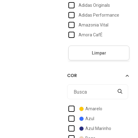
Adidas Originals
Adidas Performance
Amazonia Vital
Amora CafÉ
Aura
Autentique
B'bonnie
Bbonnie
Benellys
Bloom
Bravaa Store
Amarelo
Bright Girl's
Azul
Cabanafree
Azul Marinho
Cacay