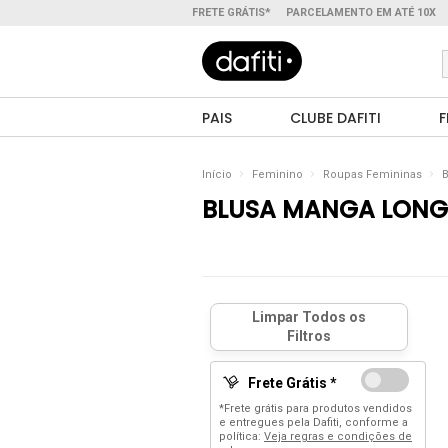
FRETE GRÁTIS*
PARCELAMENTO EM ATÉ 10X
PAIS
CLUBE DAFITI
F
Início
Feminino
Roupas Femininas
B
BLUSA MANGA LON
Frete Grátis *
*Frete grátis para produtos vendidos
e entregues pela Dafiti, conforme a
política:
Veja regras e condições de