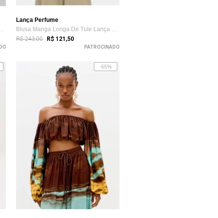
Lança Perfume
inina Lança Perfume Manga Longa...
Blusa Manga Longa De Tule Lança Perfume
R$ 243,00
R$ 121,50
DO
PATROCINADO
-65%