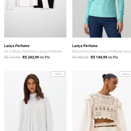
Lança Perfume
Lança Perfume
Kit 2 Blusa Feminina Lança Perfume Bicolor Branca
Bl
R$ 723,99
R$ 382,99
R$ 242,99
no Pix
R$ 149,99
no Pix
-50%
Novo