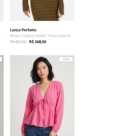
Lança Perfume
usa Ombro A Ombro Cropped Com Linho La...
Blusa Cropped Malha Texturizada Manga Lo...
R$ 697,00
R$ 348,50
-69%