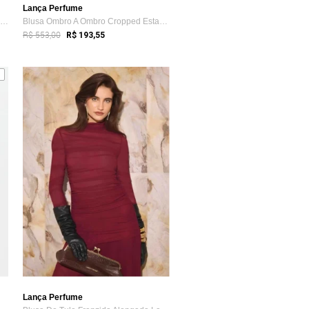
Lança Perfume
Camisa De Manga Longa Sarja Com Linho La...
Blusa Ombro A Ombro Cropped Estampada La...
R$ 553,00
R$ 193,55
Lança Perfume