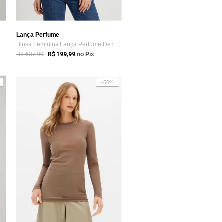
Lança Perfume
a Lança Perfume Canelada Marrom
Blusa Feminina Lança Perfume Decote V Ma...
R$ 637,99
R$ 199,99
no Pix
-50%