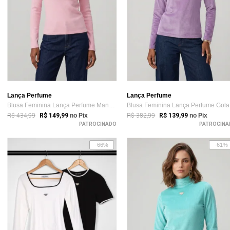
Lança Perfume
Lança Perfume
Blusa Feminina Lança Perfume Manga Longa...
Bl
R$ 434,99
R$ 382,99
R$ 149,99
no Pix
R$ 139,99
no Pix
PATROCINADO
PATROCINA
-66%
-61%