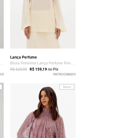
Lança Perfume
usa Feminina Lança Perfume Gola Alta Lilás
Blusa Feminina Lança Perfume Renda Geomé...
R$ 329,99
R$ 159,19
no Pix
DO
PATROCINADO
Novo