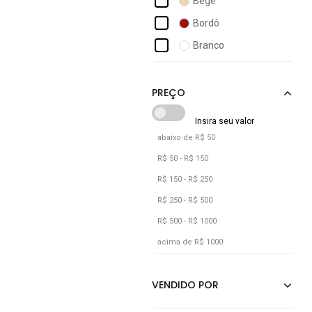
Bege
Calvin Klein Jeans
Bordô
Cantão
Branco
Carlota Costa
Cinza
Cherry Line
Laranja
Lilás
Marrom
abaixo de R$ 50
Off-white
R$ 50 - R$ 150
Preto
R$ 150 - R$ 250
Rosa
R$ 250 - R$ 500
R$ 500 - R$ 1000
Roxo
acima de R$ 1000
Verde
Vermelho