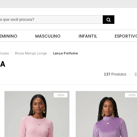
EMININO
MASCULINO
INFANTIL
ESPORTIV
lusas
Blusa Manga Longa
Lança Perfume
GA
137
Produtos
-66%
-63%