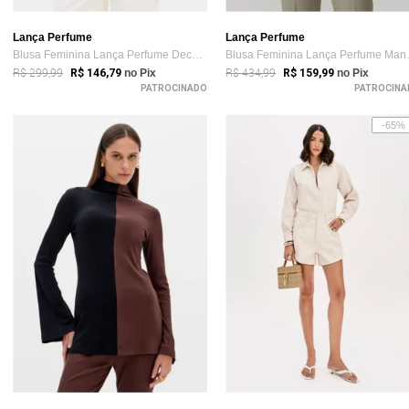
Lança Perfume
Lança Perfume
Blusa Feminina Lança Perfume Decote Quad...
Blusa Fem
R$ 299,99
R$ 434,99
R$ 146,79
no Pix
R$ 159,99
no Pix
PATROCINADO
PATROCINA
-65%