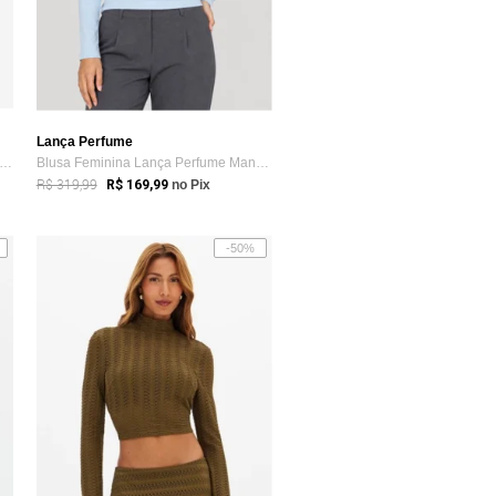
Lança Perfume
usa Cropped Manga Longa Com Linho Lança Perfume
Blusa Feminina Lança Perfume Manga Longa...
R$ 319,99
R$ 169,99
no Pix
-50%