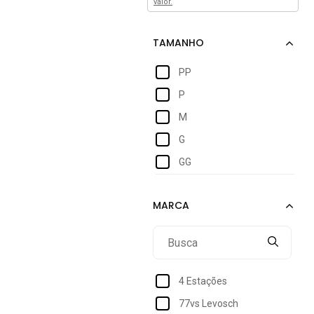
valor.
PP
P
M
G
GG
4 Estações
77vs Levosch