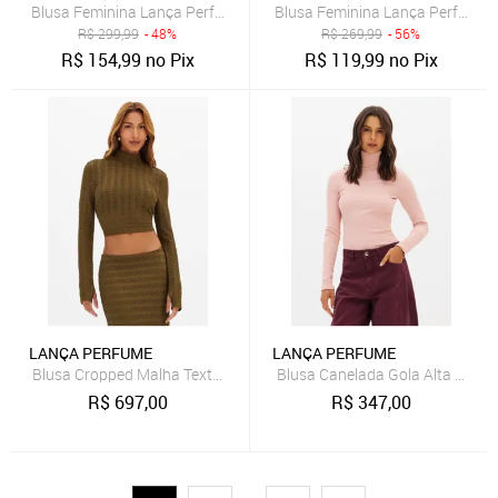
Blusa Feminina Lança Perfume Easy Verde
Blusa Feminina Lança Perfume 
R$
299,99
- 48%
R$
269,99
- 56%
R$
154,99
no Pix
R$
119,99
no Pix
LANÇA PERFUME
LANÇA PERFUME
Blusa Cropped Malha Texturizada Manga Longa Lança Perfume
Blusa Canelada Gola Alta Mang
R$
697,00
R$
347,00