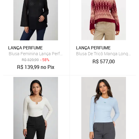
LANÇA PERFUME
LANÇA PERFUME
Blusa Feminina Lança Perfume Manga Longa Decote Redondo Pret
Blusa De Tricô Manga Longa Ja
R$
329,99
- 58%
R$
577,00
R$
139,99
no Pix