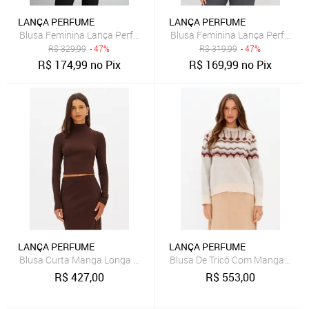
LANÇA PERFUME
LANÇA PERFUME
Blusa Feminina Lança Perfume Manga Longa Viscose Bege
Blusa Feminina Lança Perfume 
R$
329,99
- 47%
R$
319,99
- 47%
R$
174,99
no Pix
R$
169,99
no Pix
LANÇA PERFUME
LANÇA PERFUME
Blusa Curta Manga Longa Malha Pesada Lança Perfume
Blusa De Tricô Com Mangas Lon
R$
427,00
R$
553,00