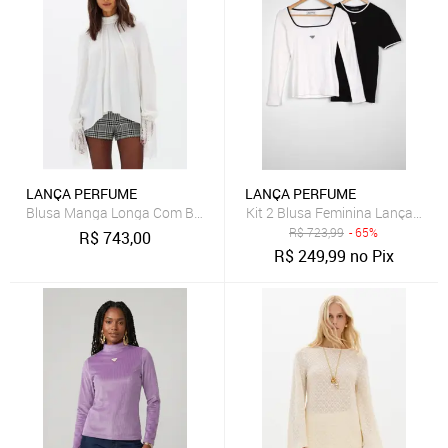
LANÇA PERFUME
LANÇA PERFUME
Blusa Manga Longa Com Barra De Renda Lança Perfume
Kit 2 Blusa Feminina Lança Perf
R$
723,99
- 65%
R$
743,00
R$
249,99
no Pix