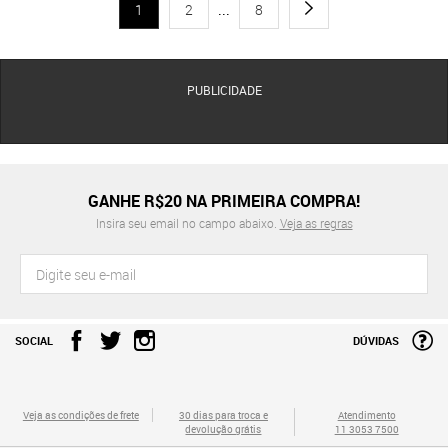
1
2
...
8
PUBLICIDADE
GANHE R$20 NA PRIMEIRA COMPRA!
Insira seu email no campo abaixo.
Veja as regras
SOCIAL
DÚVIDAS
Veja as condições de frete
30 dias para troca e
Atendimento
devolução grátis
11 3053 7500