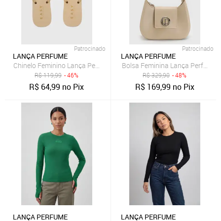
Patrocinado
Patrocinado
LANÇA PERFUME
LANÇA PERFUME
Chinelo Feminino Lança Perfume Monograma Bege
Bolsa Feminina Lança Perfume 
R$
119,99
- 46%
R$
329,90
- 48%
R$
64,99
no Pix
R$
169,99
no Pix
LANÇA PERFUME
LANÇA PERFUME