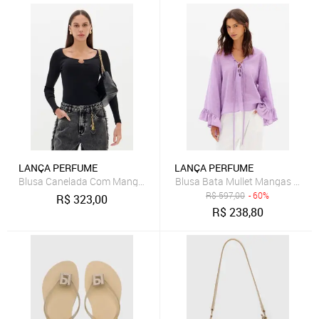
LANÇA PERFUME
LANÇA PERFUME
Blusa Canelada Com Manga Longa Lança Perfume
Blusa Bata Mullet Mangas Long
R$
597,00
- 60%
R$
323,00
R$
238,80