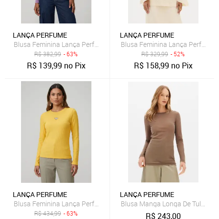
LANÇA PERFUME
LANÇA PERFUME
Blusa Feminina Lança Perfume Gola Alta Lilás
Blusa Feminina Lança Perfume 
R$
382,99
- 63%
R$
329,99
- 52%
R$
139,99
no Pix
R$
158,99
no Pix
LANÇA PERFUME
LANÇA PERFUME
Blusa Feminina Lança Perfume Manga Longa Ribana Amarela
Blusa Manga Longa De Tule Lan
R$
434,99
- 63%
R$
243,00