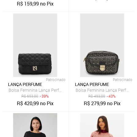
R$
159,99
no Pix
Patrocinado
Patrocinado
LANÇA PERFUME
LANÇA PERFUME
Bolsa Feminina Lança Perfume Matelassê Preta
Bolsa Feminina Lança Perfume 
R$
693,00
- 39%
R$
493,00
- 43%
R$
420,99
no Pix
R$
279,99
no Pix