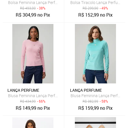
Bolsa Feminina Lança Perfume Matelassê Marrom
Bolsa Tiracolo Lança Perfume L
R$
493,00
- 38%
R$
299,90
- 49%
R$
304,99
no Pix
R$
152,99
no Pix
LANÇA PERFUME
LANÇA PERFUME
Blusa Feminina Lança Perfume Manga Longa Canelada Rosa
Blusa Feminina Lança Perfume G
R$
434,99
- 66%
R$
382,99
- 58%
R$
149,99
no Pix
R$
159,99
no Pix