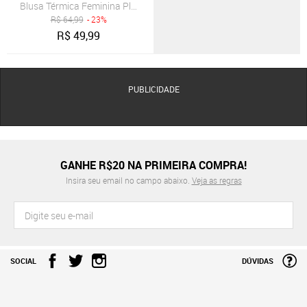
Blusa Térmica Feminina Plus Proteção UV Select Rosa
R$
64,99
- 23%
R$
49,99
PUBLICIDADE
GANHE R$20 NA PRIMEIRA COMPRA!
Insira seu email no campo abaixo.
Veja as regras
SOCIAL
DÚVIDAS