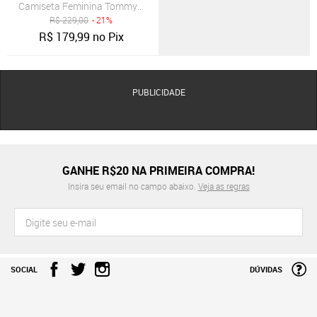
Camiseta Feminina Tommy Hilfiger Classic Script Decote Canoa Azu
R$
229,00
- 21%
R$
179,99
no Pix
PUBLICIDADE
GANHE R$20 NA PRIMEIRA COMPRA!
Insira seu email no campo abaixo.
Veja as regras
SOCIAL
DÚVIDAS