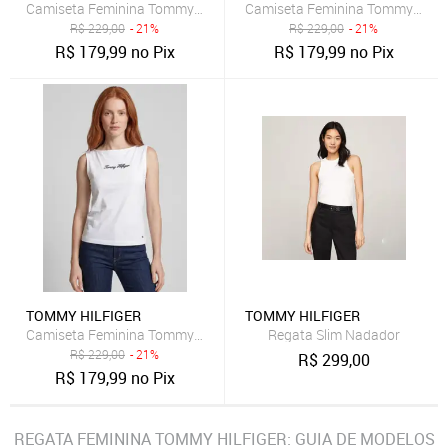
Camiseta Feminina Tommy Hilfiger Classic Script Decote Canoa Azu
Camiseta Feminina Tommy Hilfig
R$
229,00
- 21%
R$
229,00
- 21%
R$
179,99
no Pix
R$
179,99
no Pix
TOMMY HILFIGER
TOMMY HILFIGER
Camiseta Feminina Tommy Hilfiger Classic Script Decote Canoa Bra
Regata Slim Nadador
R$
229,00
- 21%
R$
299,00
R$
179,99
no Pix
REGATA FEMININA TOMMY HILFIGER: GUIA DE MODELOS