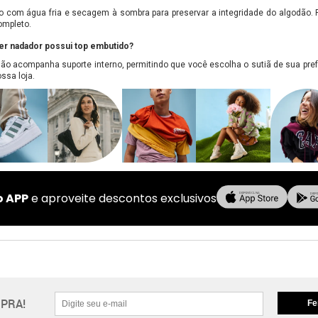
com água fria e secagem à sombra para preservar a integridade do algodão. P
ompleto.
er nadador possui top embutido?
não acompanha suporte interno, permitindo que você escolha o sutiã de sua prefe
ssa loja.
o APP
e aproveite descontos exclusivos
PRA!
Fe