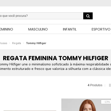
EMININO
MASCULINO
INFANTIL
ESPORTIVO
lusas
Regata
Tommy Hilfiger
REGATA FEMININA TOMMY HILFIGER
ommy Hilfiger une o minimalismo sofisticado à máxima respirabilidade
imento estruturado e fresco que valoriza a silhueta com a clássica ide
a. Navegue por nossa curadoria e utilize a seleção de tamanhos e prin
encontrar o ajuste ideal.
4
Produtos
-13%