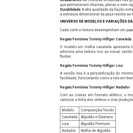
Acabamento
As costuras embutidas nas golas
que permanecem intactas, planas e sem rep
Durabilidade
A alta qualidade da fiação evi
a estrutura dimensional da peça resiste a
UNIVERSO DE MODELOS E VARIAÇÕES DA
Cada corte e textura desempenham um papel 
Regata Feminina Tommy Hilfiger Canelada
O modelo em malha canelada apresenta lin
adiciona uma textura rica ao visual, sendo
fluidas.
Regata Feminina Tommy Hilfiger Lisa
A versão lisa é a personificação do minim
facilidade, funcionando como a tela em br
Regata Feminina Tommy Hilfiger Nadador
Com as costas em formato atlético, o mod
valorizar a linha dos ombros e criar produç
Modelo
Composição/Tecido
Canelada
Algodão e Elastano
Lisa
Algodão Premium
Nadador
Malha de Algodão