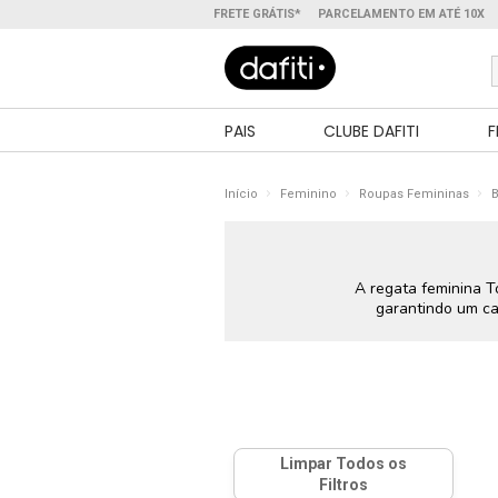
FRETE GRÁTIS*
PARCELAMENTO EM ATÉ 10X
PAIS
CLUBE DAFITI
F
Início
Feminino
Roupas Femininas
B
A regata feminina T
garantindo um ca
refinada da marc