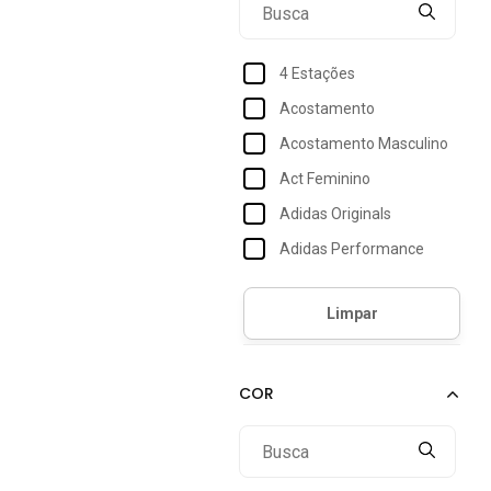
4 Estações
Acostamento
Acostamento Masculino
Act Feminino
Adidas Originals
Adidas Performance
Adidas Sportswear
Adriben
Aeropostale
Aishty
Amazonia Vital
Amora CafÉ