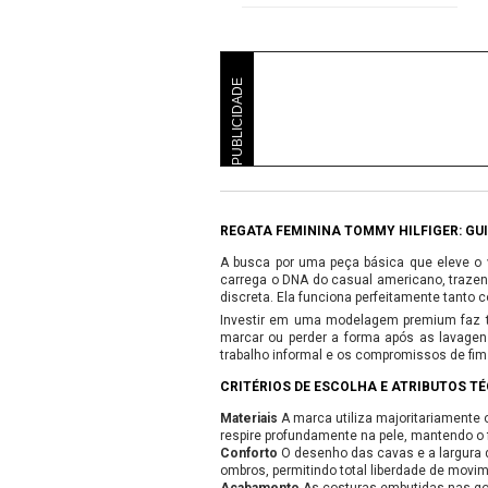
PUBLICIDADE
REGATA FEMININA TOMMY HILFIGER: GUI
A busca por uma peça básica que eleve o v
carrega o DNA do casual americano, trazen
discreta. Ela funciona perfeitamente tanto
Investir em uma modelagem premium faz t
marcar ou perder a forma após as lavagens
trabalho informal e os compromissos de fim
CRITÉRIOS DE ESCOLHA E ATRIBUTOS T
Materiais
A marca utiliza majoritariamente 
respire profundamente na pele, mantendo o
Conforto
O desenho das cavas e a largura 
ombros, permitindo total liberdade de movi