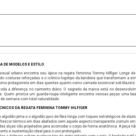
A DE MODELOS E ESTILO
isual urbano encontra seu ápice na regata feminina Tommy Hilfiger. Longe d
do costuras reforçadas e o icônico logotipo da bandeira que transformam a si
 como protagonista em dias quentes quanto como camada essencial sob blazers 
oda a diferença no caimento diário. O segredo da marca está no desenvolv
. Quem prioriza um guarda-roupa inteligente encontra nessas peças uma base
 de semana com total naturalidade.
ÉCNICOS DA REGATA FEMININA TOMMY HILFIGER
o algodão pima e o algodão puro de fibra longa com toques estratégicos de elast
 frescor térmico em dias abafados sem aquele aspecto transparente comum em 
das alças são projetados para acomodar o corpo de forma anatômica. A peça nã
mento e sustentação ideal para o uso prolongado.