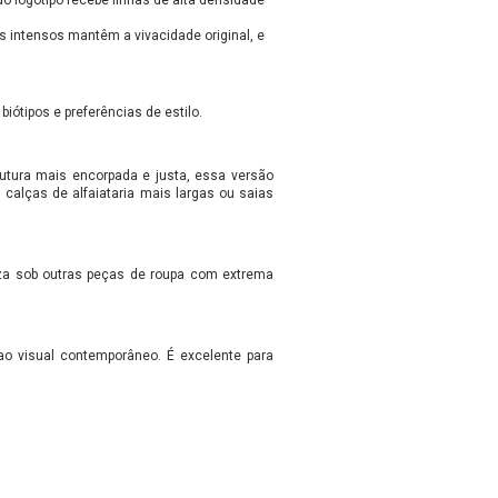
do logotipo recebe linhas de alta densidade
s intensos mantêm a vivacidade original, e
ótipos e preferências de estilo.
utura mais encorpada e justa, essa versão
 calças de alfaiataria mais largas ou saias
liza sob outras peças de roupa com extrema
ao visual contemporâneo. É excelente para