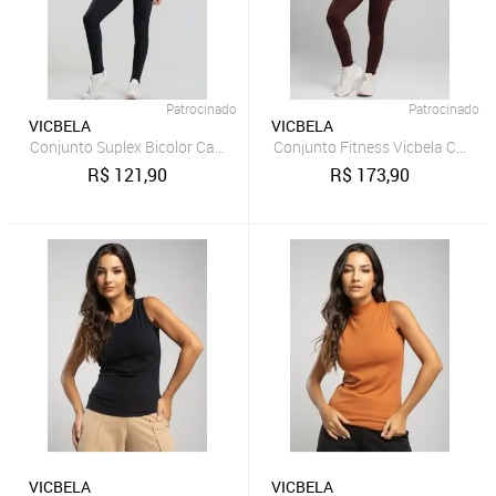
Patrocinado
Patrocinado
VICBELA
VICBELA
Conjunto Suplex Bicolor Calça + Top Regata Preta
Conjunto Fitness Vicbela Calça
R$
121,90
R$
173,90
VICBELA
VICBELA