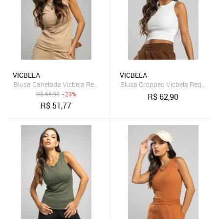
VICBELA
VICBELA
Blusa Canelada Vicbela Regata Gola Alta Bege
Blusa Cropped Vicbela Regata 
R$
66,90
- 23%
R$
62,90
R$
51,77