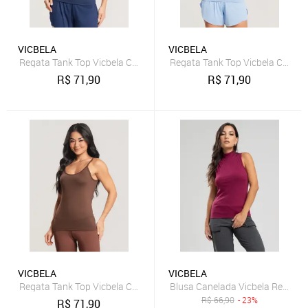
VICBELA
VICBELA
Regata Tank Top Vicbela Camiseta Fitness Alça Fina Academia Corri
Regata Tank Top Vicbela Camiset
R$
71,90
R$
71,90
VICBELA
VICBELA
Regata Tank Top Vicbela Camiseta Fitness Alça Fina Academia Corri
Blusa Canelada Vicbela Regata 
R$
66,90
- 23%
R$
71,90