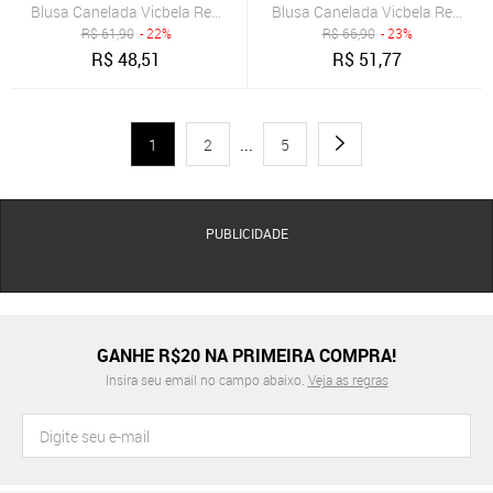
Blusa Canelada Vicbela Regata Gola Redonda Preto
Blusa Canelada Vicbela Regata 
R$
61,90
- 22%
R$
66,90
- 23%
R$
48,51
R$
51,77
1
2
...
5
PUBLICIDADE
GANHE R$20 NA PRIMEIRA COMPRA!
Insira seu email no campo abaixo.
Veja as regras