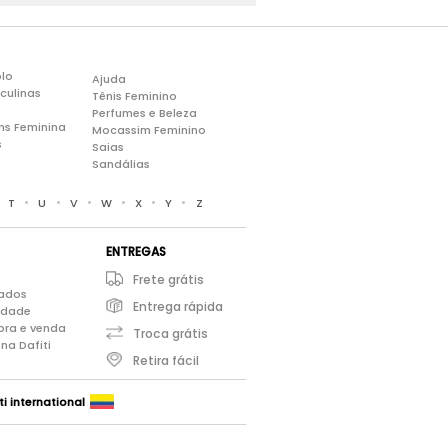
lo
Ajuda
culinas
Tênis Feminino
Perfumes e Beleza
ns Feminina
Mocassim Feminino
s
Saias
Sandálias
•
•
•
•
•
•
•
T
U
V
W
X
Y
Z
ENTREGAS
Frete grátis
iados
Entrega rápida
cidade
pra e venda
Troca grátis
na Dafiti
Retira fácil
ti international