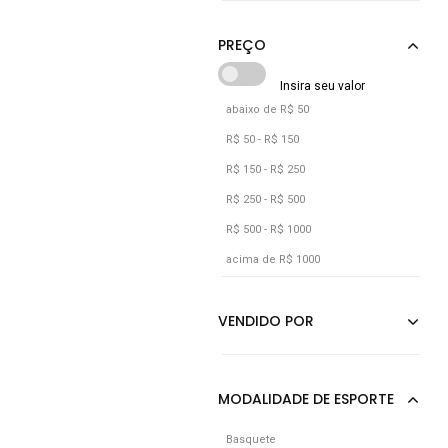
Café
Caramelo
Castanho
Cobre
abaixo de R$ 50
Coral
R$ 50 - R$ 150
Laranja
R$ 150 - R$ 250
Lilás
R$ 250 - R$ 500
R$ 500 - R$ 1000
Marrom
acima de R$ 1000
Preto
Roxo
Verde
Verde Militar
Vermelho
Vinho
Basquete