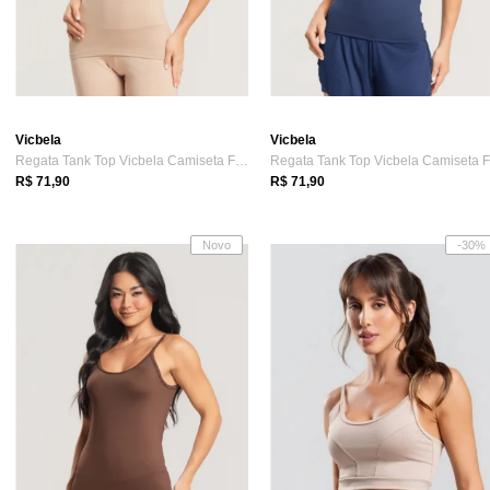
Vicbela
Vicbela
Regata Tank Top Vicbela Camiseta Fitness...
R$ 71,90
R$ 71,90
Novo
-30%