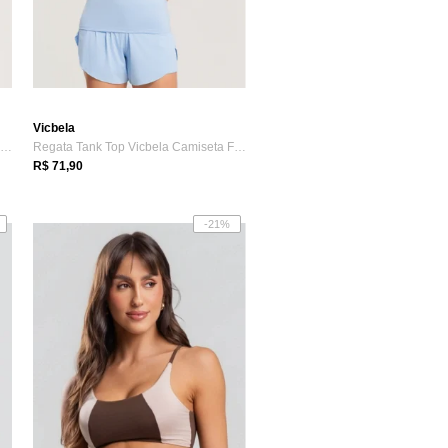
Vicbela
Regata Tank Top Vicbela Camiseta Fitness...
Regata Tank Top Vicbela Camiseta Fitness...
R$ 71,90
-21%