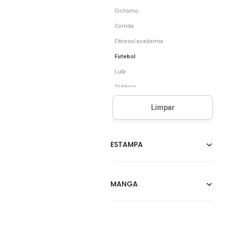
Ciclismo
Corrida
Fitness/academia
Futebol
Luta
Outdoor
Outros Esportes
Skate
Tennis
Vôlei
Yoga E Studio