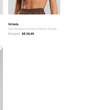
Vicbela
Vicbela Cropp...
Top Feminino Alcinha Fitness Tecido Prot...
R$ 64,90
R$ 50,99