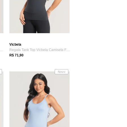
Vicbela
Regata Tank Top Vicbela Camiseta Fitness...
Regata Tank Top Vicbela Camiseta Fitness...
R$ 71,90
Novo