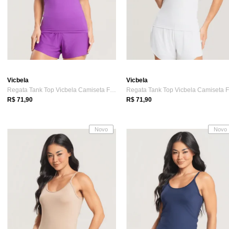
Vicbela
Vicbela
Regata Tank Top Vicbela Camiseta Fitness...
R$ 71,90
R$ 71,90
Novo
Novo