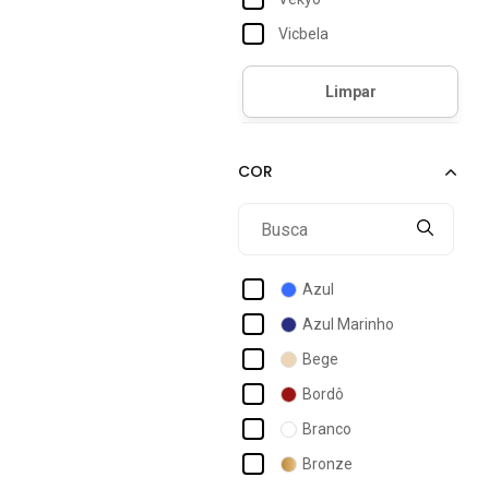
Vicbela
Azul
Azul Marinho
Bege
Bordô
Branco
Bronze