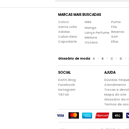
MARCAS MAIS BUSCADAS
Colcci
Nike
Puma
Santa Lolla
Fila
Mango
Adidas
Reserva
Lança Perfume
Calvin Klein
GAP
Melissa
Capodarte
Ellus
Vizzano
•
•
•
•
Glossário de moda
A
B
C
D
SOCIAL
AJUDA
Dafiti Blog
Dúvidas frequ
Facebook
Atendimento
Instagram
Trocas e devo
TikTok
Mapa do site
Glossário da 
Termos de uso