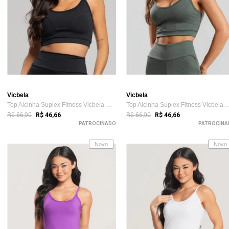
Vicbela
Vicbela
Top Alcinha Suplex Fitness Vicbela Cropp...
Top Alcinha Suplex Fitness 
R$ 66,90
R$ 66,90
R$ 46,66
R$ 46,66
PATROCINADO
PATROCINA
Novo
Novo