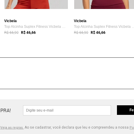
Vicbela
Vicbela
Top Alcinha Suplex Fitness Vicbela Cropp...
Top Alcinha Suplex Fitness 
R$ 66,90
R$ 66,90
R$ 46,66
R$ 46,66
PRA!
Fe
.
Ao se cadastrar, você declara que leu e compreendeu a nossa
Veja as regras.
Po