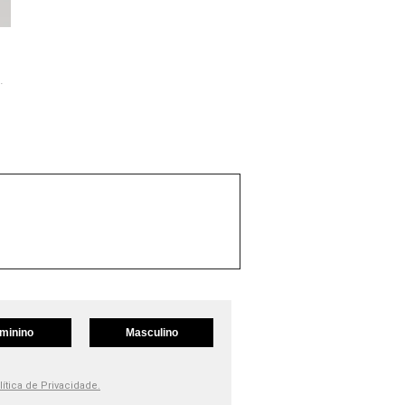
Vicbela Cropp...
minino
Masculino
lítica de Privacidade.