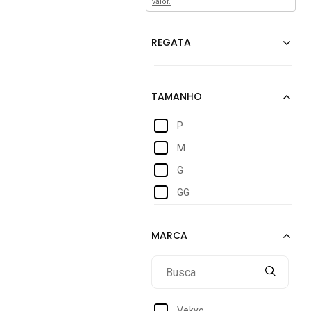
valor.
P
M
G
GG
Vekyo