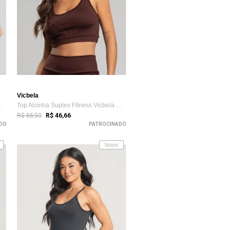
Vicbela
Vicbela Cropp...
Top Alcinha Suplex Fitness Vicbela Cropp...
R$ 66,90
R$ 46,66
DO
PATROCINADO
Novo