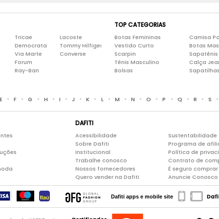
TOP CATEGORIAS
Tricae
Lacoste
Botas Femininas
Camisa Po
Democrata
Tommy Hilfiger
Vestido Curto
Botas Mas
Via Marte
Converse
Scarpin
Sapatênis
Forum
Tênis Masculino
Calça Jea
Ray-Ban
Bolsas
Sapatilha
•
•
•
•
•
•
•
•
•
•
•
•
•
•
E
F
G
H
I
J
K
L
M
N
O
P
Q
R
S
DAFITI
entes
Acessibilidade
Sustentabilidade
Sobre Dafiti
Programa de afil
luções
Institucional
Política de priva
Trabalhe conosco
Contrato de com
moda
Nossos fornecedores
É seguro comprar 
Quero vender na Dafiti
Anuncie Conosco
Dafi
Dafiti apps e mobile site