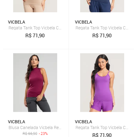
VICBELA
VICBELA
Regata Tank Top Vicbela Camiseta Fitness Alça Fina Academia Corri
Regata Tank Top Vicbela Camiset
R$
71,90
R$
71,90
VICBELA
VICBELA
Blusa Canelada Vicbela Regata Gola Alta Vinho
Regata Tank Top Vicbela Camiset
R$
66,90
- 23%
R$
71,90