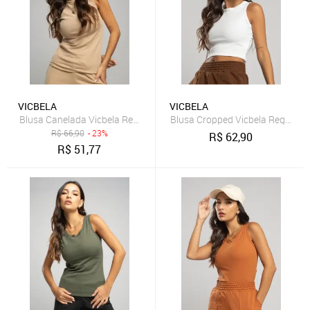
VICBELA
VICBELA
Blusa Canelada Vicbela Regata Gola Alta Bege
Blusa Cropped Vicbela Regata 
R$
66,90
- 23%
R$
62,90
R$
51,77