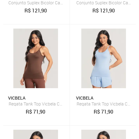
Conjunto Suplex Bicolor Calça + Top Regata Marrom
Conjunto Suplex Bicolor Calça +
R$
121,90
R$
121,90
VICBELA
VICBELA
Regata Tank Top Vicbela Camiseta Fitness Alça Fina Academia Corri
Regata Tank Top Vicbela Camiset
R$
71,90
R$
71,90