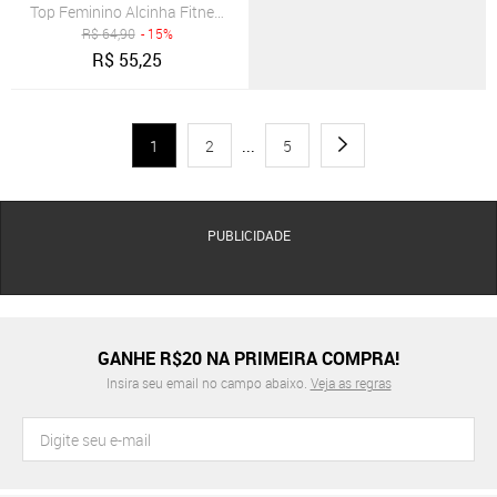
Top Feminino Alcinha Fitness Tecido Proteção Uv 50+ Vicbela Sereni
R$
64,90
- 15%
R$
55,25
1
2
...
5
PUBLICIDADE
GANHE R$20 NA PRIMEIRA COMPRA!
Insira seu email no campo abaixo.
Veja as regras