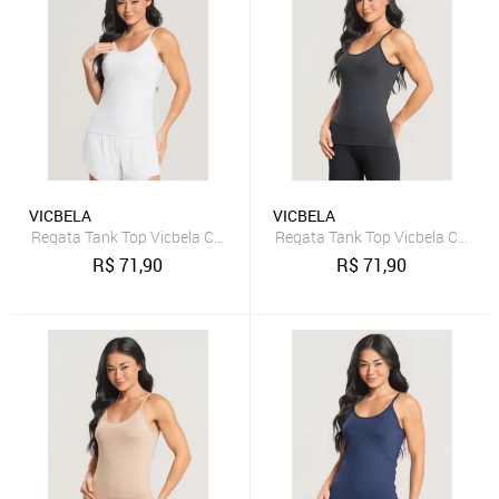
VICBELA
VICBELA
Regata Tank Top Vicbela Camiseta Fitness Alça Fina Academia Corri
Regata Tank Top Vicbela Camiset
R$
71,90
R$
71,90