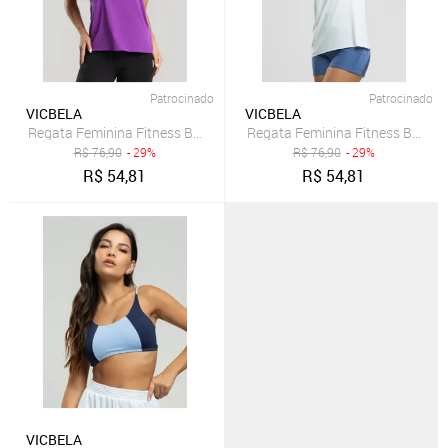
Patrocinado
Patrocinado
VICBELA
VICBELA
Regata Feminina Fitness Beach Tennis Tecido DryFit Vicbela Roxo
Regata Feminina Fitness Beach T
R$
76,90
- 29%
R$
76,90
- 29%
R$
54,81
R$
54,81
VICBELA