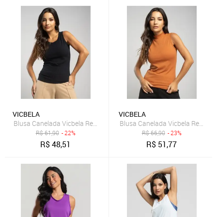
VICBELA
VICBELA
Blusa Canelada Vicbela Regata Gola Redonda Preto
Blusa Canelada Vicbela Regata 
R$
61,90
- 22%
R$
66,90
- 23%
R$
48,51
R$
51,77