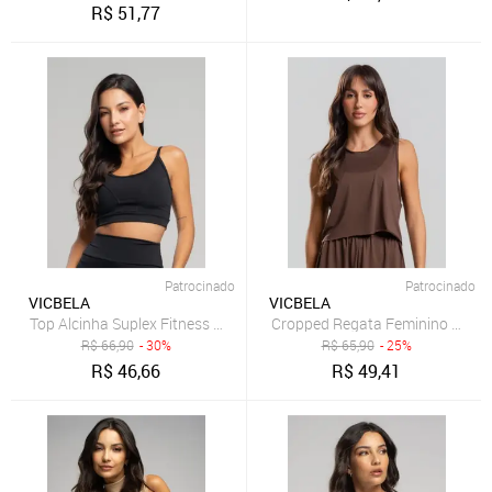
R$
51,77
Patrocinado
Patrocinado
VICBELA
VICBELA
Top Alcinha Suplex Fitness Vicbela Cropped Academia Treino Moda 
Cropped Regata Feminino Fitnes
R$
66,90
- 30%
R$
65,90
- 25%
R$
46,66
R$
49,41