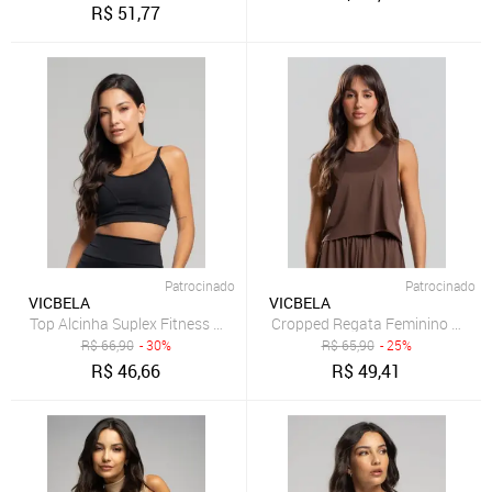
R$
51,77
Patrocinado
Patrocinado
VICBELA
VICBELA
Top Alcinha Suplex Fitness Vicbela Cropped Academia Treino Moda 
Cropped Regata Feminino Fitnes
R$
66,90
- 30%
R$
65,90
- 25%
R$
46,66
R$
49,41