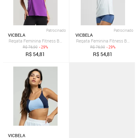
Patrocinado
Patrocinado
VICBELA
VICBELA
Regata Feminina Fitness Beach Tennis Tecido DryFit Vicbela Roxo
Regata Feminina Fitness Beach T
R$
76,90
- 29%
R$
76,90
- 29%
R$
54,81
R$
54,81
VICBELA