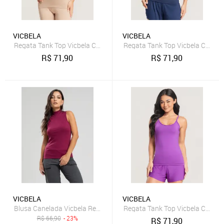
VICBELA
VICBELA
Regata Tank Top Vicbela Camiseta Fitness Alça Fina Academia Corri
Regata Tank Top Vicbela Camiset
R$
71,90
R$
71,90
VICBELA
VICBELA
Blusa Canelada Vicbela Regata Gola Alta Vinho
Regata Tank Top Vicbela Camiset
R$
66,90
- 23%
R$
71,90