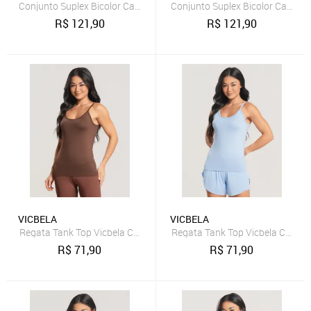
Conjunto Suplex Bicolor Calça + Top Regata Marrom
Conjunto Suplex Bicolor Calça +
R$
121,90
R$
121,90
VICBELA
VICBELA
Regata Tank Top Vicbela Camiseta Fitness Alça Fina Academia Corri
Regata Tank Top Vicbela Camiset
R$
71,90
R$
71,90