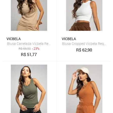
VICBELA
VICBELA
Blusa Canelada Vicbela Regata Gola Alta Bege
Blusa Cropped Vicbela Regata 
R$
66,90
- 23%
R$
62,90
R$
51,77