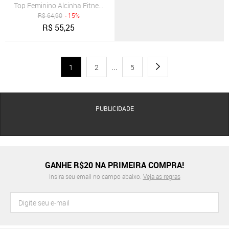
Top Feminino Alcinha Fitness Tecido Proteção Uv 50+ Vicbela Sereni
R$
64,90
- 15%
R$
55,25
1
2
...
5
PUBLICIDADE
GANHE R$20 NA PRIMEIRA COMPRA!
Insira seu email no campo abaixo.
Veja as regras