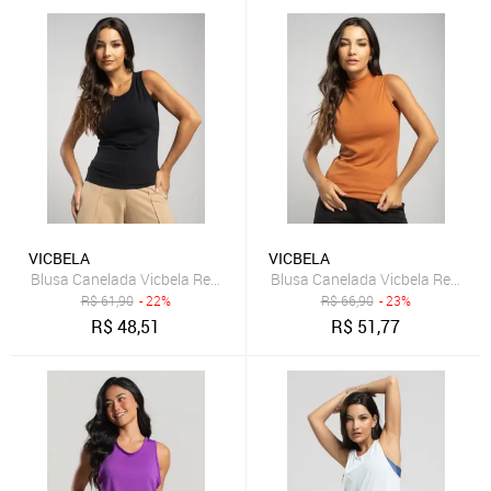
VICBELA
VICBELA
Blusa Canelada Vicbela Regata Gola Redonda Preto
Blusa Canelada Vicbela Regata 
R$
61,90
- 22%
R$
66,90
- 23%
R$
48,51
R$
51,77