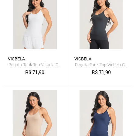
VICBELA
VICBELA
Regata Tank Top Vicbela Camiseta Fitness Alça Fina Academia Corri
Regata Tank Top Vicbela Camiset
R$
71,90
R$
71,90