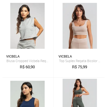
VICBELA
VICBELA
Blusa Cropped Vicbela Regata Com Capuz Moletinho Inverno Cinza
Top Suplex Regata Bicolor Bege
R$
60,90
R$
75,99