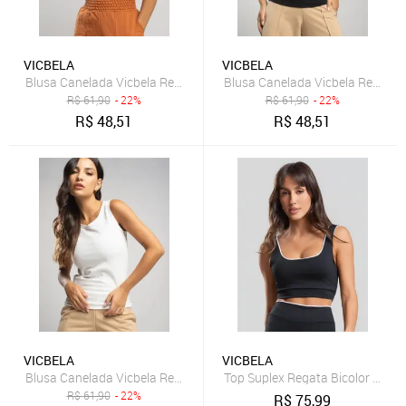
VICBELA
VICBELA
Blusa Canelada Vicbela Regata Gola Redonda Caramelo
Blusa Canelada Vicbela Regata 
R$
61,90
- 22%
R$
61,90
- 22%
R$
48,51
R$
48,51
VICBELA
VICBELA
Blusa Canelada Vicbela Regata Gola Redonda Branco
Top Suplex Regata Bicolor Preto
R$
61,90
- 22%
R$
75,99