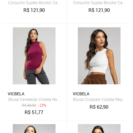
Conjunto Suplex Bicolor Calça + Top Regata Preta
Conjunto Suplex Bicolor Calça 
R$
121,90
R$
121,90
VICBELA
VICBELA
Blusa Canelada Vicbela Regata Gola Alta Vinho
Blusa Cropped Vicbela Regata 
R$
66,90
- 23%
R$
62,90
R$
51,77