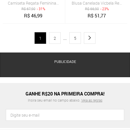
Camiseta Regata Feminina Canelado Um Ombro Só Moda Casual Vic
Blusa Canelada Vicbela Regata 
R$
67,90
- 31%
R$
66,90
- 23%
R$
46,99
R$
51,77
1
2
...
5
PUBLICIDADE
GANHE R$20 NA PRIMEIRA COMPRA!
Insira seu email no campo abaixo.
Veja as regras