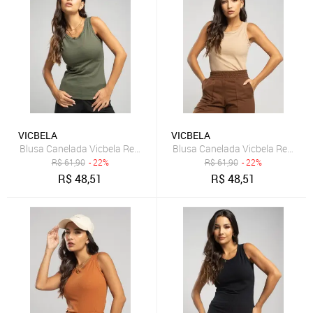
VICBELA
VICBELA
Blusa Canelada Vicbela Regata Gola Redonda Verde
Blusa Canelada Vicbela Regata
R$
61,90
- 22%
R$
61,90
- 22%
R$
48,51
R$
48,51