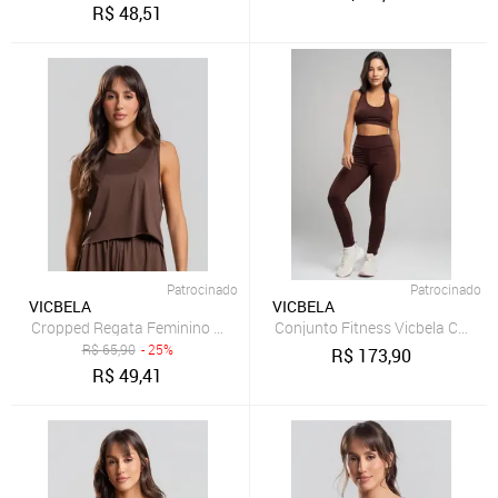
R$
48,51
Patrocinado
Patrocinado
VICBELA
VICBELA
Cropped Regata Feminino Fitness Beach Tennis Tecido DryFit Vicbe
Conjunto Fitness Vicbela Calça
R$
65,90
- 25%
R$
173,90
R$
49,41