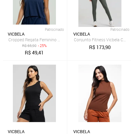
Patrocinado
Patrocinado
VICBELA
VICBELA
Cropped Regata Feminino Fitness Beach Tennis Tecido DryFit Vicbel
Conjunto Fitness Vicbela Calça
R$
65,90
- 25%
R$
173,90
R$
49,41
VICBELA
VICBELA