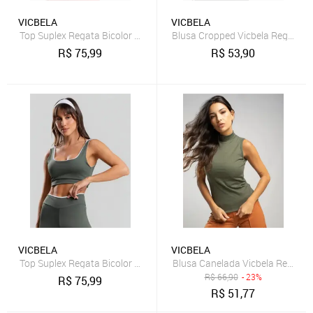
VICBELA
VICBELA
Top Suplex Regata Bicolor Terracota
Blusa Cropped Vicbela Regata 
R$
75,99
R$
53,90
VICBELA
VICBELA
Top Suplex Regata Bicolor Verde
Blusa Canelada Vicbela Regata 
R$
66,90
- 23%
R$
75,99
R$
51,77