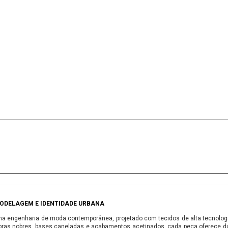
MODELAGEM E IDENTIDADE URBANA
na engenharia de moda contemporânea, projetado com tecidos de alta tecnologi
ibras nobres, bases caneladas e acabamentos acetinados, cada peça oferece du