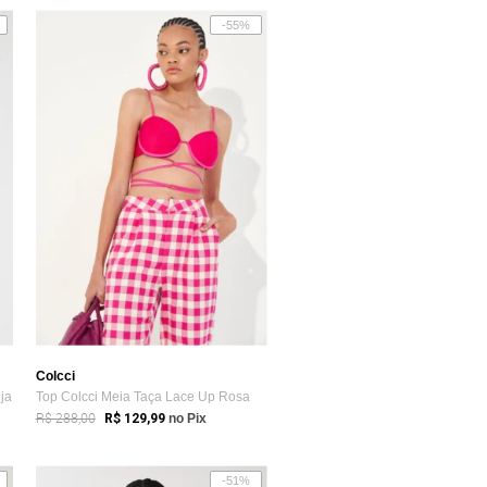
-55%
Colcci
nja
Top Colcci Meia Taça Lace Up Rosa
R$ 288,00
R$ 129,99
no Pix
-51%