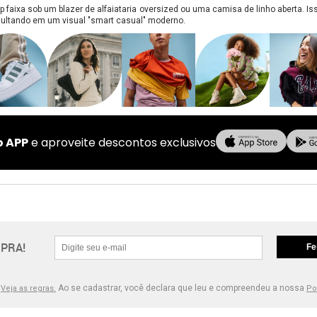
top faixa sob um blazer de alfaiataria oversized ou uma camisa de linho aberta. Is
esultando em um visual "smart casual" moderno.
o APP
e aproveite descontos exclusivos
PRA!
Fe
.
Ao se cadastrar, você declara que leu e compreendeu a nossa
Veja as regras.
Po