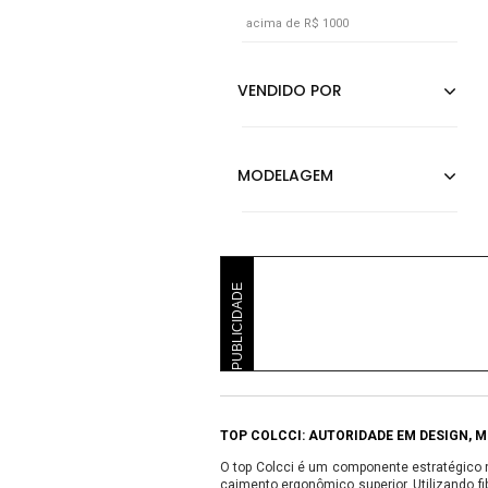
acima de R$ 1000
PUBLICIDADE
TOP COLCCI: AUTORIDADE EM DESIGN, 
O top Colcci é um componente estratégico 
caimento ergonômico superior. Utilizando f