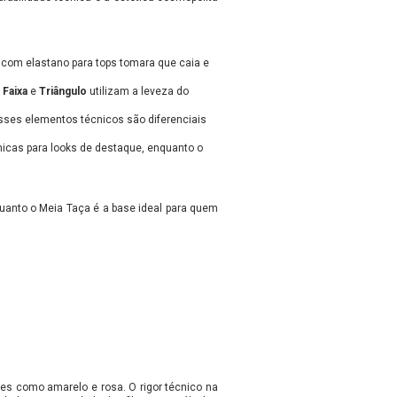
a com elastano para tops tomara que caia e
s
Faixa
e
Triângulo
utilizam a leveza do
Esses elementos técnicos são diferenciais
icas para looks de destaque, enquanto o
quanto o Meia Taça é a base ideal para quem
res como amarelo e rosa. O rigor técnico na