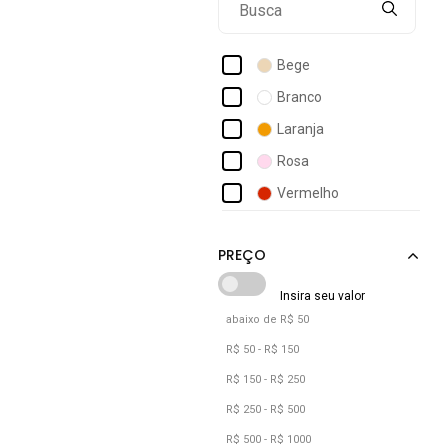
Bravaa Store
Braziline
Bege
Calvin Klein Underwear
Branco
Ccw Central Capital Wear
Laranja
Click Mais Bonita
Rosa
Coimbra
Vermelho
Colcci
Colcci Sport
Colcci Sports
abaixo de R$ 50
R$ 50 - R$ 150
R$ 150 - R$ 250
R$ 250 - R$ 500
R$ 500 - R$ 1000