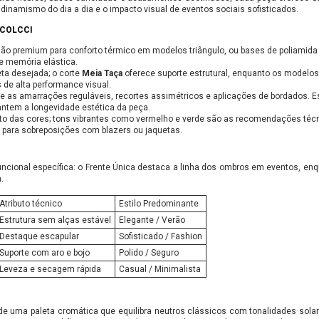
dinamismo do dia a dia e o impacto visual de eventos sociais sofisticados.
 COLCCI
godão premium para conforto térmico em modelos triângulo, ou bases de poliamid
 e memória elástica.
ueta desejada; o corte
Meia Taça
oferece suporte estrutural, enquanto os modelo
 de alta performance visual.
ne as amarrações reguláveis, recortes assimétricos e aplicações de bordados. 
antem a longevidade estética da peça.
cto das cores; tons vibrantes como vermelho e verde são as recomendações técn
 para sobreposições com blazers ou jaquetas.
ncional específica: o Frente Única destaca a linha dos ombros em eventos, en
.
Atributo técnico
Estilo Predominante
Estrutura sem alças estável
Elegante / Verão
Destaque escapular
Sofisticado / Fashion
Suporte com aro e bojo
Polido / Seguro
Leveza e secagem rápida
Casual / Minimalista
de uma paleta cromática que equilibra neutros clássicos com tonalidades sola