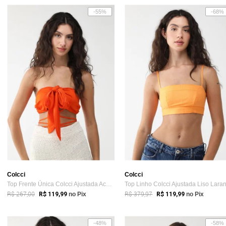
-55%
-68%
Colcci
Colcci
Top Frente Única Colcci Ajustada Acetina...
Top Linho Colcci Ajustada Liso Lara
R$ 267,00
R$ 379,97
R$ 119,99
no Pix
R$ 119,99
no Pix
-48%
-58%