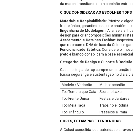
da marca, transitando com precisão entre o 
O QUE CONSIDERAR AO ESCOLHER TOPS
Materiais e Respirabilidade
: Priorize o al
frente única, garantindo suporte anatômico
Engenharia de Modelagem
: Analise a silh
design para criar composições minimalistas
Acabamento e Detalhes Fashion
: Inspecio
que reforçam o DNA de luxo da Colcci e gar
Funcionalidade Estética
: Considere o impa
preto e branco consolidam a base essencial
Categorias de Design e Suporte à Decisão
Cada tipologia de top cumpre uma função fu
busca segurança e sustentação no dia a dia
Modelo / Variação
Melhor ocasião
Top Tomara que Caia
Social e Lazer
Top Frente Única
Festas e Jantares
Top Meia Taça
Trabalho e Rotina
Top Triângulo
Passeios e Praia
CORES, ESTAMPAS E TENDÊNCIAS
A Colcci consolida sua autoridade através 