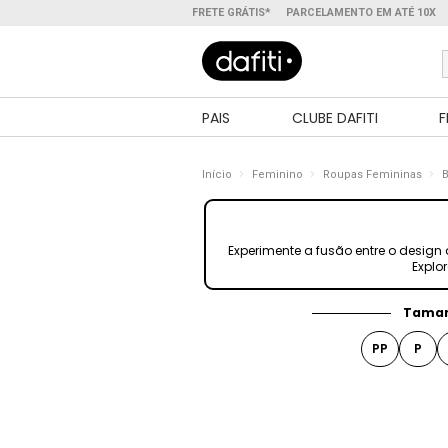
FRETE GRÁTIS*
PARCELAMENTO EM ATÉ 10X
PAIS
CLUBE DAFITI
F
Início
Feminino
Roupas Femininas
B
Experimente a fusão entre o design
Explo
Tama
PP
P