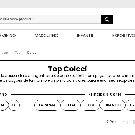
EMININO
MASCULINO
INFANTIL
ESPORTIV
lusas
Top
Colcci
Top Colcci
 de passarela e a engenharia de conforto têxtil com peças que redefinem 
re as opções de tamanho e as principais cores para elevar seu setup de
nho
Principais Cores
M
G
LARANJA
ROSA
BEGE
BRANCO
PR
7
Produtos