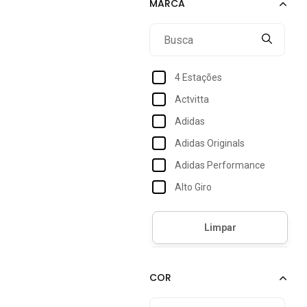
4 Estações
Actvitta
Adidas
Adidas Originals
Adidas Performance
Alto Giro
Area
Autentique
Bella Fiore Modas
Betel
Body For Sure