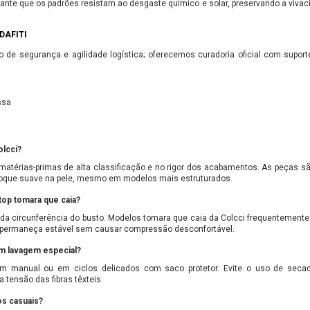
arante que os padrões resistam ao desgaste químico e solar, preservando a vivaci
DAFITI
imo de segurança e agilidade logística; oferecemos curadoria oficial com supor
ssa
olcci?
 matérias-primas de alta classificação e no rigor dos acabamentos. As peças s
toque suave na pele, mesmo em modelos mais estruturados.
op tomara que caia?
da circunferência do busto. Modelos tomara que caia da Colcci frequentemente
ça permaneça estável sem causar compressão desconfortável.
m lavagem especial?
m manual ou em ciclos delicados com saco protetor. Evite o uso de secado
 tensão das fibras têxteis.
s casuais?