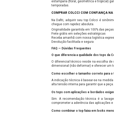
estamparia (floral, geométrica e tropical) g
temporadas.
COMPRAR COLCCI COM CONFIANÇA NA 
Na Dafiti, adquirir seu top Colcci é sinôn
chegue com rapidez absoluta.
Originalidade garantida em 100% das peças
Frete grátis em seleções estratégicas
Receba amanhã com nossa logística expre
Devolução facilitada e segura
FAQ — Dúvidas Frequentes
O que diferencia a qualidade dos tops da C
O diferencial técnico reside na escolha de
dimensional (não deformar) e oferecer um 
Como escolher o tamanho correto para o t
A indicação técnica é basear-se na medida 
alta tensão interna para garantir que a pe
Os tops com aplicações e bordados exige
Sim. A recomendação técnica é a lavage
comprometer a aderência das aplicações e a
Como combinar o top faixa em looks meno