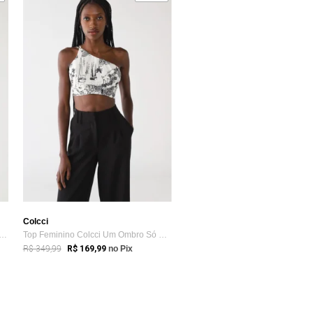
Colcci
olcci Ajustada Bordado Metalizado Bege
Top Feminino Colcci Um Ombro Só Estampa ...
R$ 349,99
R$ 169,99
no Pix