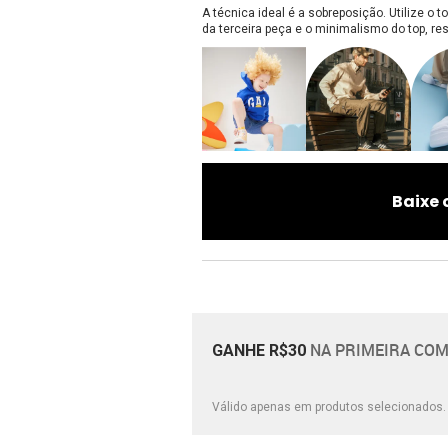
A técnica ideal é a sobreposição. Utilize o 
da terceira peça e o minimalismo do top, r
Baixe 
NA PRIMEIRA COM
GANHE R$30
Válido apenas em produtos selecionados