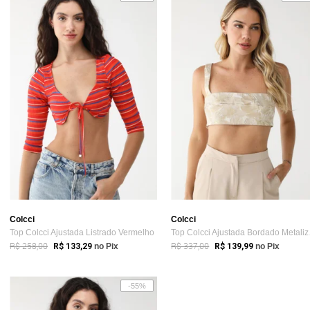
Colcci
Colcci
Top Colcci Ajustada Listrado Vermelho
Top C
R$ 258,00
R$ 337,00
R$ 133,29
no Pix
R$ 139,99
no Pix
-55%