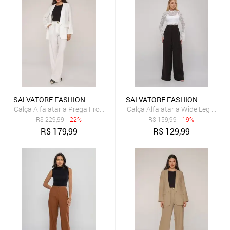
SALVATORE FASHION
SALVATORE FASHION
Calça Alfaiataria Prega Frontal Salvatore Branco
Calça Alfaiataria Wide Leg Salva
R$
229,99
- 22%
R$
159,99
- 19%
R$
179,99
R$
129,99