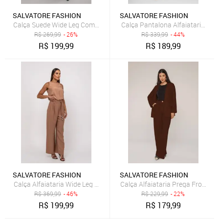
SALVATORE FASHION
SALVATORE FASHION
Calça Suede Wide Leg Com Recorte Salvatore Preto
Calça Pantalona Alfaiataria Lis
R$
269,99
- 26%
R$
339,99
- 44%
R$
199,99
R$
189,99
SALVATORE FASHION
SALVATORE FASHION
Calça Alfaiataria Wide Leg Com Faixa Salvatore Bege
Calça Alfaiataria Prega Frontal
R$
369,99
- 46%
R$
229,99
- 22%
R$
199,99
R$
179,99