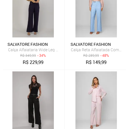
SALVATORE FASHION
SALVATORE FASHION
Calça Alfaiataria Wide Leg Com Costura Contrastante Salvatore Azu
Calça Reta Alfaiatada Com Cinto
R$
349,99
- 34%
R$
289,99
- 48%
R$
229,99
R$
149,99