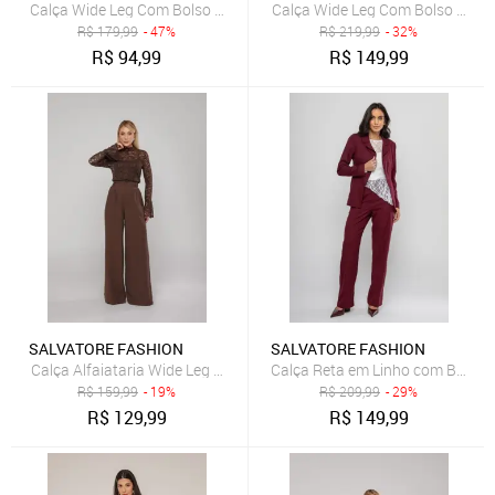
Calça Wide Leg Com Bolso Malha Salvatore Fashion Preto
Calça Wide Leg Com Bolso Molet
R$
179,99
- 47%
R$
219,99
- 32%
R$
94,99
R$
149,99
SALVATORE FASHION
SALVATORE FASHION
Calça Alfaiataria Wide Leg Salvatore Marrom
Calça Reta em Linho com Bolso P
R$
159,99
- 19%
R$
209,99
- 29%
R$
129,99
R$
149,99