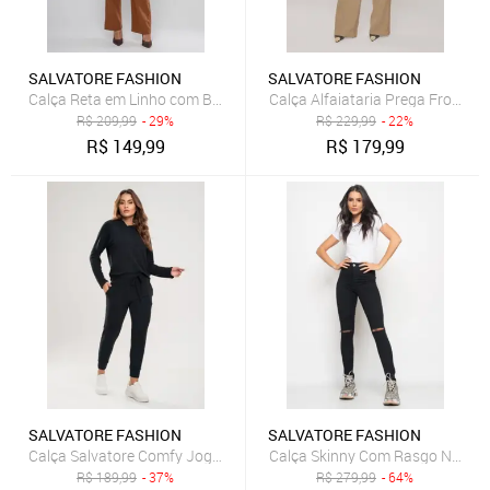
SALVATORE FASHION
SALVATORE FASHION
Calça Reta em Linho com Bolso Posterior Salvatore Marrom
Calça Alfaiataria Prega Frontal 
R$
209,99
- 29%
R$
229,99
- 22%
R$
149,99
R$
179,99
SALVATORE FASHION
SALVATORE FASHION
Calça Salvatore Comfy Jogger Moletinho Preto
Calça Skinny Com Rasgo No Joel
R$
189,99
- 37%
R$
279,99
- 64%