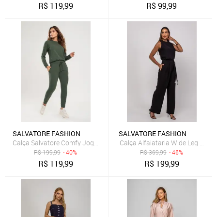
R$
119,99
R$
99,99
SALVATORE FASHION
SALVATORE FASHION
Calça Salvatore Comfy Jogger Moletinho Verde
Calça Alfaiataria Wide Leg Com 
R$
199,99
- 40%
R$
369,99
- 46%
R$
119,99
R$
199,99