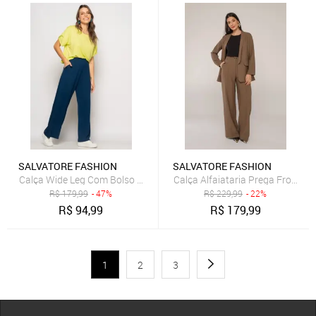
SALVATORE FASHION
SALVATORE FASHION
Calça Wide Leg Com Bolso Malha Salvatore Fashion Azul Marinho
Calça Alfaiataria Prega Frontal 
R$
179,99
- 47%
R$
229,99
- 22%
R$
94,99
R$
179,99
1
2
3