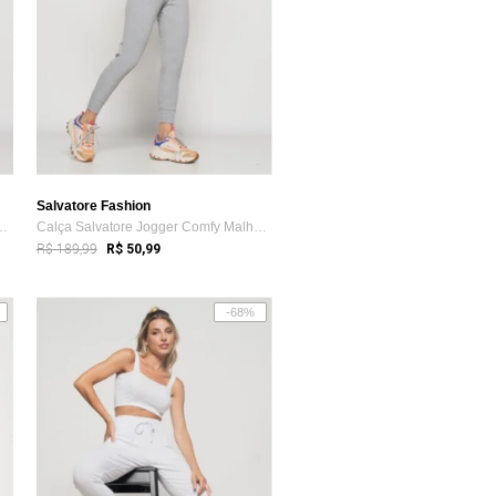
Salvatore Fashion
ger Comfy Malha Canelada Verde
Calça Salvatore Jogger Comfy Malha Canel...
R$ 189,99
R$ 50,99
-68%