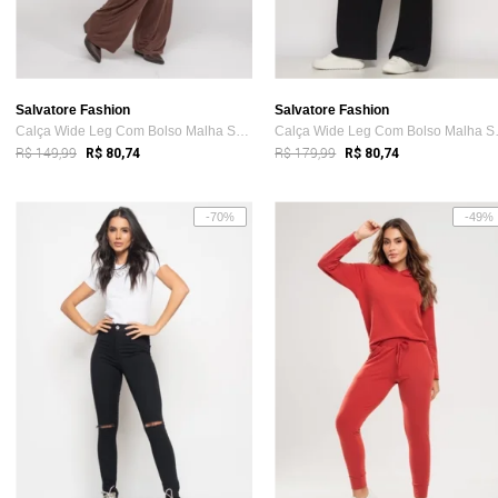
Salvatore Fashion
Salvatore Fashion
Calça Wide Leg Com Bolso Malha Salvatore...
Calça Wid
R$ 149,99
R$ 179,99
R$ 80,74
R$ 80,74
-70%
-49%