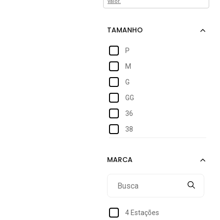
valor.
P
M
G
GG
36
38
4 Estações