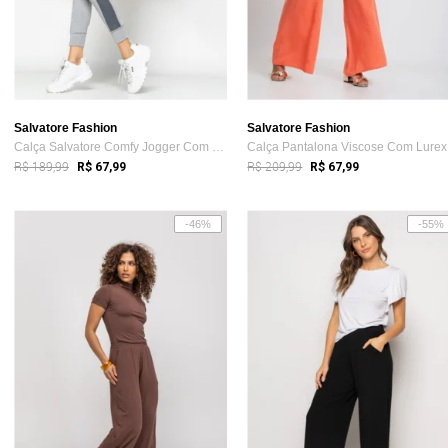
Salvatore Fashion
Salvatore Fashion
Calça Salvatore Comfy Jogger Com Faixa L...
Ca
R$ 189,99
R$ 209,99
R$ 67,99
R$ 67,99
-46%
-55%