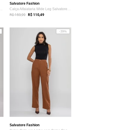
Salvatore Fashion
vatore Wide Leg Malha Canelada Azul
Calça Alfaiataria Wide Leg Salvatore Preto
R$ 159,99
R$ 110,49
-39%
Salvatore Fashion