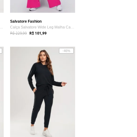
Salvatore Fashion
Salvatore Comfy Jogger Moletinho Terracota
Calça Salvatore Wide Leg Malha Canelada Pink
R$ 229,99
R$ 101,99
-46%