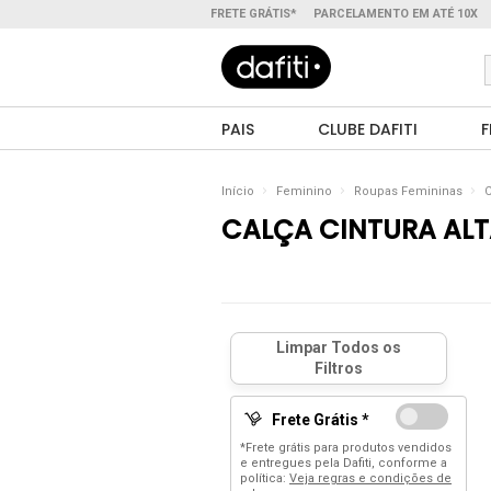
FRETE GRÁTIS*
PARCELAMENTO EM ATÉ 10X
PAIS
CLUBE DAFITI
F
Início
Feminino
Roupas Femininas
C
CALÇA CINTURA AL
Frete Grátis *
*Frete grátis para produtos vendidos
e entregues pela Dafiti, conforme a
política:
Veja regras e condições de