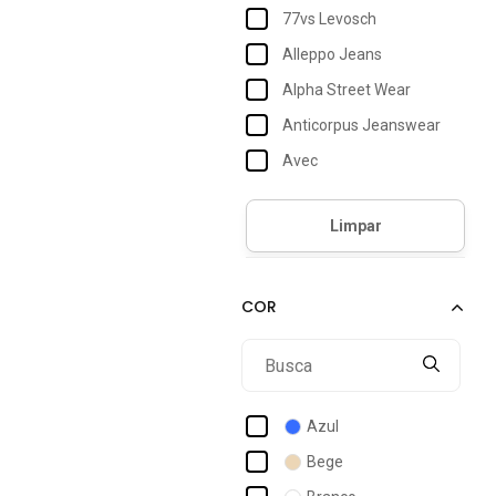
77vs Levosch
Alleppo Jeans
Alpha Street Wear
Anticorpus Jeanswear
Avec
Bbonnie
Bisô
Bravaa Store
Cabanafree
Cacay
Carlota Costa
Ccw Central Capital Wear
Azul
Cherry Line
Bege
Click Mais Bonita