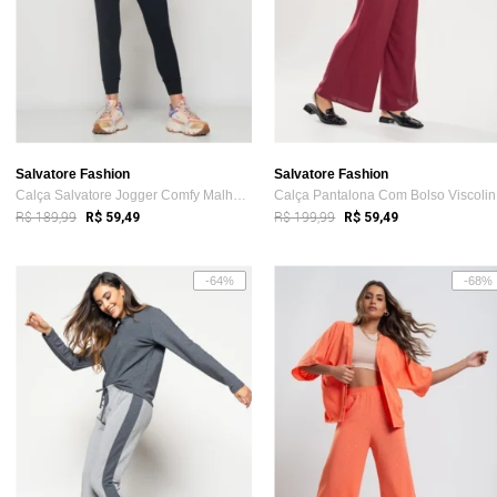
Salvatore Fashion
Salvatore Fashion
Calça Salvatore Jogger Comfy Malha Canelada Preta
Ca
R$ 189,99
R$ 199,99
R$ 59,49
R$ 59,49
-64%
-68%