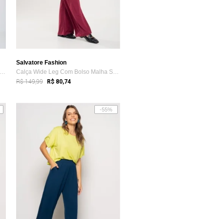
Salvatore Fashion
lça Pantalona Viscose Com Lurex Salvat...
Calça Wide Leg Com Bolso Malha Salvatore...
R$ 149,99
R$ 80,74
-55%