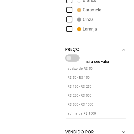
Branco
Colcci
Caramelo
Conigli Design
Cinza
Consciência
Laranja
D Bell Outlet Fashion
Marrom
Dellamarca
Preto
Rosa
Verde
abaixo de R$ 50
Vermelho
R$ 50 - R$ 150
R$ 150 - R$ 250
R$ 250 - R$ 500
R$ 500 - R$ 1000
acima de R$ 1000