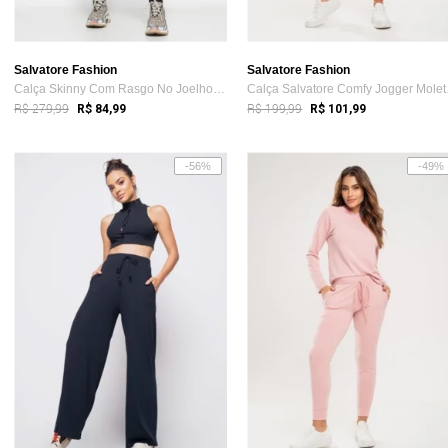
Salvatore Fashion
Salvatore Fashion
Calça Skinny Com Rasgo No Joelho Salvato...
Calça 
R$ 279,99
R$ 199,99
R$ 84,99
R$ 101,99
-56%
-49%