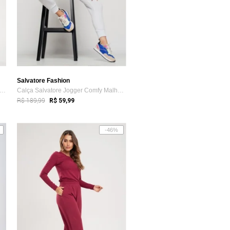
Salvatore Fashion
lça Pantalona Com Bolso Viscolinho Sal...
Calça Salvatore Jogger Comfy Malha Canel...
R$ 189,99
R$ 59,99
-46%