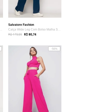
Salvatore Fashion
e Leg Com Bolso Malha Salvatore...
Calça Wide Leg Com Bolso Malha Salvatore...
R$ 179,99
R$ 80,74
-56%