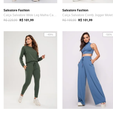
Salvatore Fashion
Salvatore Fashion
Calça Salvatore Wide Leg Malha Canelada Preta
Calça
R$ 229,99
R$ 199,99
R$ 101,99
R$ 101,99
-49%
-56%