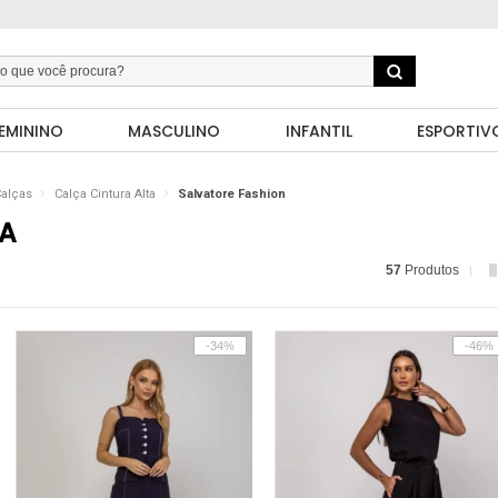
EMININO
MASCULINO
INFANTIL
ESPORTIV
alças
Calça Cintura Alta
Salvatore Fashion
TA
57
Produtos
-34%
-46%