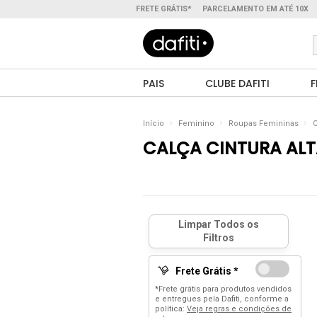
FRETE GRÁTIS*
PARCELAMENTO EM ATÉ 10X
PAIS
CLUBE DAFITI
F
Início
Feminino
Roupas Femininas
C
CALÇA CINTURA AL
Frete Grátis *
*Frete grátis para produtos vendidos
e entregues pela Dafiti, conforme a
política:
Veja regras e condições de