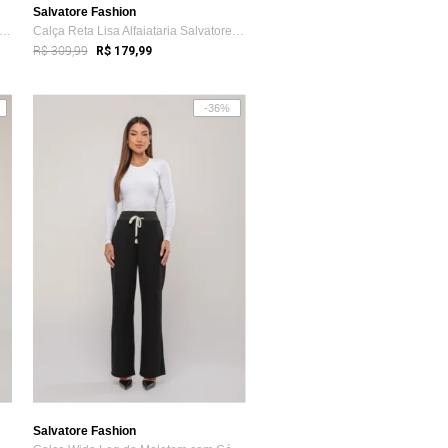
Salvatore Fashion
lça Alfaiataria Prega Frontal Salvator...
Calça Reta Lisa Alfaiataria Salvatore bege
R$ 309,99
R$ 179,99
-36%
Salvatore Fashion