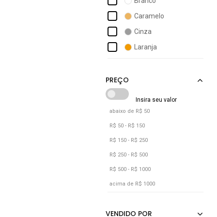
Branco
Colcci
Caramelo
Conigli Design
Cinza
Consciência
Laranja
D Bell Outlet Fashion
Marrom
Dellamarca
Preto
Rosa
Verde
abaixo de R$ 50
Vermelho
R$ 50 - R$ 150
R$ 150 - R$ 250
R$ 250 - R$ 500
R$ 500 - R$ 1000
acima de R$ 1000