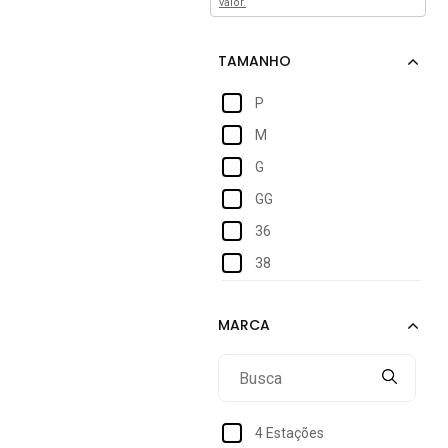
valor.
P
M
G
GG
36
38
4 Estações