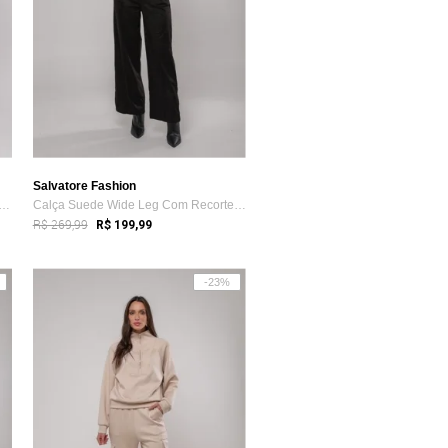
Salvatore Fashion
 Alfaiataria Wide Leg Com Faixa Sal...
Calça Suede Wide Leg Com Recorte Salvatore Preto
R$ 269,99
R$ 199,99
-23%