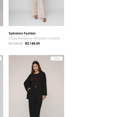
Salvatore Fashion
Calça Suede Wide Leg Com Recorte Salvatore Bege
Calça Pantalona Alfaiataria Listrada Sal...
R$ 339,99
R$ 189,99
-22%