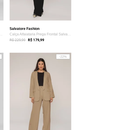
Salvatore Fashion
talona Alfaiataria Listrada Sal...
Calça Alfaiataria Prega Frontal Salvatore Preto
R$ 229,99
R$ 179,99
-22%