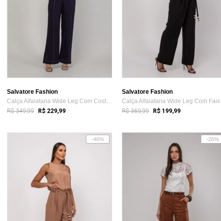
Salvatore Fashion
Salvatore Fashion
Calça Alfaiataria Wide Leg Com Costura C...
Calça
R$ 349,99
R$ 369,99
R$ 229,99
R$ 199,99
-46%
-26%