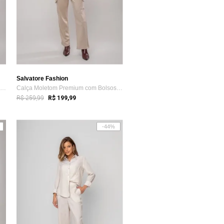
Salvatore Fashion
Calça Suede Wide Leg Com Recorte Salvatore Marrom
Calça Moletom Premium com Bolsos Cargo S...
R$ 259,99
R$ 199,99
-44%