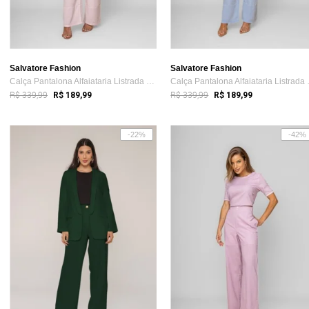
Salvatore Fashion
Salvatore Fashion
Calça Pantalona Alfaiataria Listrada Sal...
Calça Pan
R$ 339,99
R$ 339,99
R$ 189,99
R$ 189,99
-22%
-42%