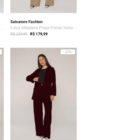
Salvatore Fashion
 Reta Lisa Alfaiataria Salvatore Rosa
Calça Alfaiataria Prega Frontal Salvatore bege
R$ 229,99
R$ 179,99
-22%