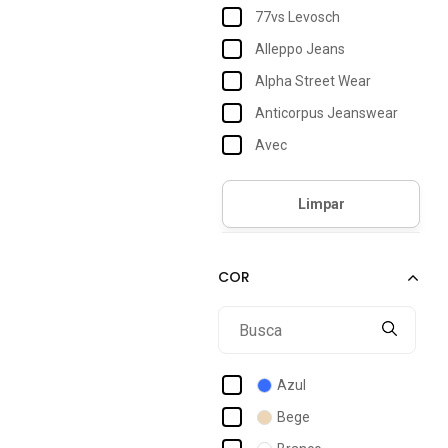
77vs Levosch
Alleppo Jeans
Alpha Street Wear
Anticorpus Jeanswear
Avec
Bbonnie
Bisô
Bravaa Store
Cabanafree
Cacay
Carlota Costa
Ccw Central Capital Wear
Azul
Cherry Line
Bege
Click Mais Bonita