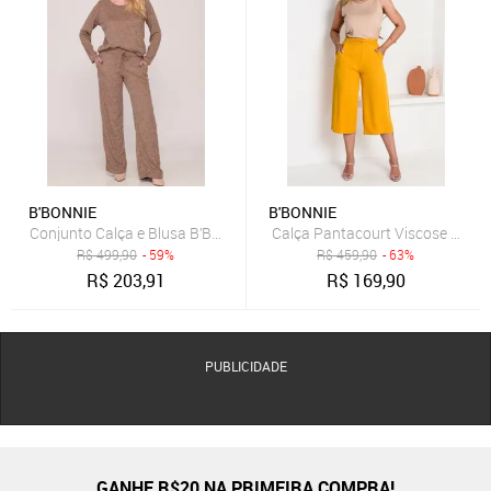
B'BONNIE
B'BONNIE
Conjunto Calça e Blusa B’Bonnie Milena Bege
Calça Pantacourt Viscose Cós d
R$
499,90
- 59%
R$
459,90
- 63%
R$
203,91
R$
169,90
PUBLICIDADE
GANHE R$20 NA PRIMEIRA COMPRA!