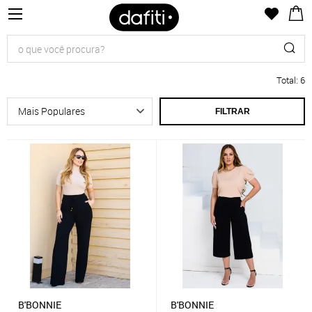
Total
:
6
FILTRAR
B'BONNIE
B'BONNIE