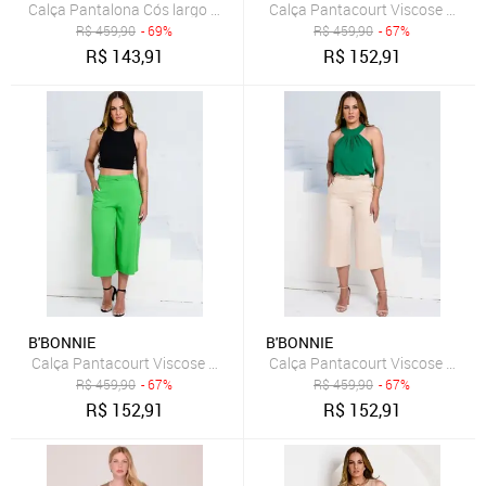
Calça Pantalona Cós largo Bolsos B’Bonnie Jane Preta
R$
459,90
- 69%
R$
459,90
- 67%
R$
143,91
R$
152,91
B'BONNIE
B'BONNIE
Calça Pantacourt Viscose Cós de Elástico B’Bonnie Cora Verde
Calça Pantacourt Viscose Cós de
R$
459,90
- 67%
R$
459,90
- 67%
R$
152,91
R$
152,91