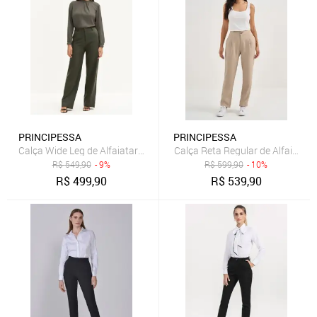
PRINCIPESSA
PRINCIPESSA
Calça Wide Leg de Alfaiataria Creponada Verde Oliva Val
Calça Reta Regular de Alfaiatar
R$
549,90
- 9%
R$
599,90
- 10%
R$
499,90
R$
539,90