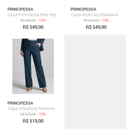
PRINCIPESSA
PRINCIPESSA
Calça Principessa Reta Regular de Alfaiataria Mescla Escuro Adelia
Calça Wide Leg Alfaiataria Vinho
R$
609,90
- 10%
R$
609,90
- 10%
R$
549,90
R$
549,90
PRINCIPESSA
Calça Alfaiataria Feminina Reta Azul Marinho Com Vinco
R$
579,90
- 10%
R$
519,90