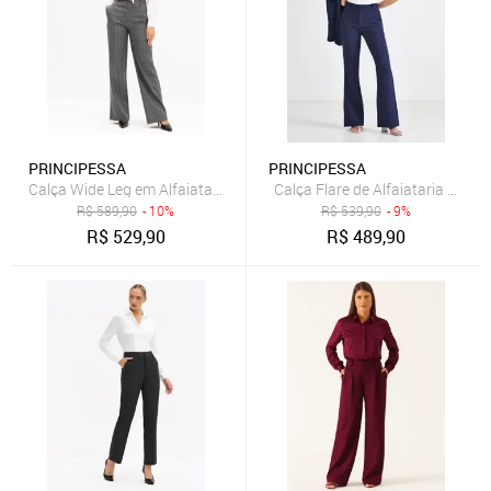
PRINCIPESSA
PRINCIPESSA
Calça Wide Leg em Alfaiataria Risca de Giz Eulália
Calça Flare de Alfaiataria Marin
R$
589,90
- 10%
R$
539,90
- 9%
R$
529,90
R$
489,90