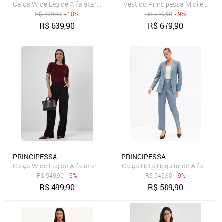
Calça Wide Leg de Alfaiataria Premium Marinho Índigo Valci
Vestido Principessa Midi em Cr
R$
709,90
- 10%
R$
749,90
- 9%
R$
639,90
R$
679,90
PRINCIPESSA
PRINCIPESSA
Calça Wide Leg de Alfaiataria Preto Zenilda
Calça Reta Regular de Alfaiatari
R$
549,90
- 9%
R$
649,90
- 9%
R$
499,90
R$
589,90