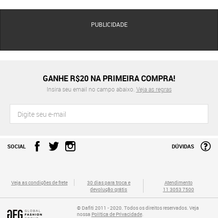
PUBLICIDADE
GANHE R$20 NA PRIMEIRA COMPRA!
Insira seu email no campo abaixo.
Veja as regras
SOCIAL
DÚVIDAS
Veja as condições de frete
30 dias para troca e
Atendimento
devolução grátis
11 3053 7500
© Dafiti 2011 - 2020. Todos os direitos reservados. Veja
nossa
Política de Privacidade
.