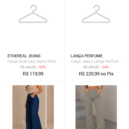
ETHEREAL JEANS
LANÇA PERFUME
Calça Wide Leg Jeans Feminina Ethereal Delavê Modelagem Premiu
Calça Jeans Lança Perfume Wide
R$
249,99
- 52%
R$
289,99
- 24%
R$
119,99
R$
220,99
no Pix