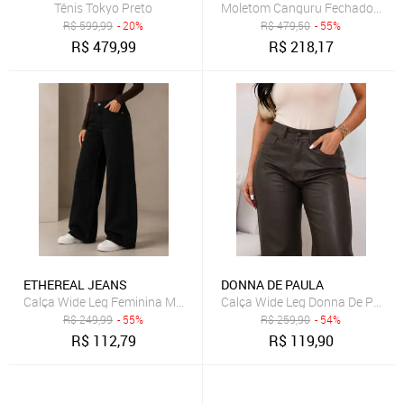
Tênis Tokyo Preto
Moletom Canguru Fechado Logo
R$
599,99
- 20%
R$
479,50
- 55%
R$
479,99
R$
218,17
ETHEREAL JEANS
DONNA DE PAULA
Calça Wide Leg Feminina MYS Jeans Preta Modelagem Premium
Calça Wide Leg Donna De Paula 
R$
249,99
- 55%
R$
259,90
- 54%
R$
112,79
R$
119,90