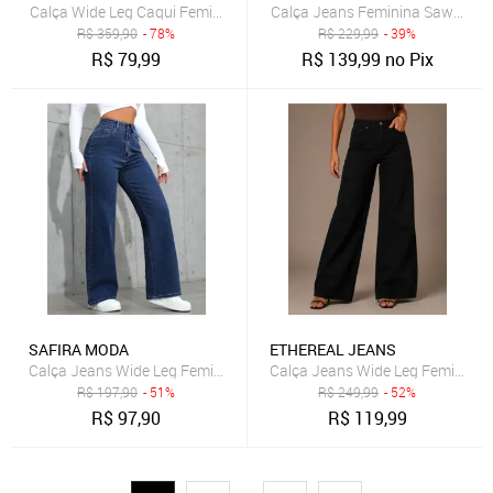
Calça Wide Leg Caqui Feminina Cintura Alta Casual Chic Premium
Calça Jeans Feminina Sawary Ci
R$
359,90
- 78%
R$
229,99
- 39%
R$
79,99
R$
139,99
no Pix
SAFIRA MODA
ETHEREAL JEANS
Calça Jeans Wide Leg Feminina Safira Moda Pantalona Azul Escuro
Calça Jeans Wide Leg Feminina E
R$
197,90
- 51%
R$
249,99
- 52%
R$
97,90
R$
119,99