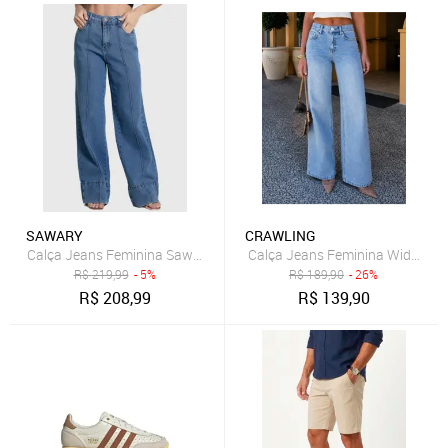
SAWARY
CRAWLING
Calça Jeans Feminina Sawary Wide Leg Azul
Calça Jeans Feminina Wide Leg
R$
219,99
- 5%
R$
189,90
- 26%
R$
208,99
R$
139,90