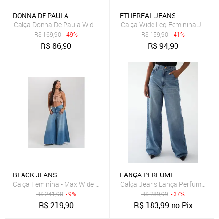
DONNA DE PAULA
ETHEREAL JEANS
Calça Donna De Paula Wide Leg Off White Cintura Alta Pantalona
Calça Wide Leg Feminina Jeans C
R$
169,90
- 49%
R$
159,90
- 41%
R$
86,90
R$
94,90
BLACK JEANS
LANÇA PERFUME
Calça Feminina - Max Wide Leg Petit - Black Jeans
Calça Jeans Lança Perfume Wide
R$
241,90
- 9%
R$
289,99
- 37%
R$
219,90
R$
183,99
no Pix