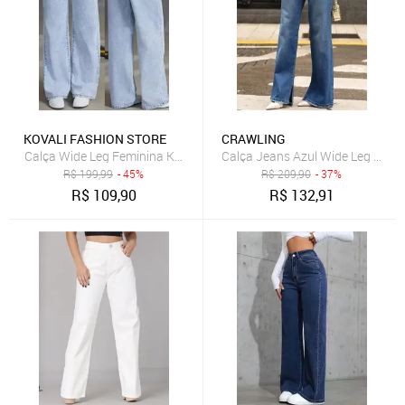
KOVALI FASHION STORE
CRAWLING
Calça Wide Leg Feminina Kovali Fashion Store Confortavel e Básica
Calça Jeans Azul Wide Leg Fend
R$
199,99
- 45%
R$
209,90
- 37%
R$
109,90
R$
132,91