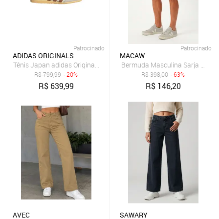
Patrocinado
Patrocinado
ADIDAS ORIGINALS
MACAW
Tênis Japan adidas Originals Bege
R$
799,99
- 20%
R$
398,00
- 63%
R$
639,99
R$
146,20
AVEC
SAWARY