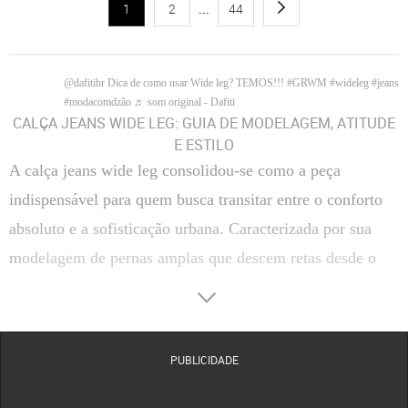
1
2
...
44
@dafitibr
Dica de como usar Wide leg? TEMOS!!!
#GRWM
#wideleg
#jeans
#modacomdzão
♬ som original - Dafiti
CALÇA JEANS WIDE LEG: GUIA DE MODELAGEM, ATITUDE
E ESTILO
A calça jeans wide leg consolidou-se como a peça
indispensável para quem busca transitar entre o conforto
absoluto e a sofisticação urbana. Caracterizada por sua
modelagem de pernas amplas que descem retas desde o
quadril, esta peça oferece uma silhueta alongada e fluida,
rompendo com o ajuste rígido dos modelos tradicionais. É
a escolha estratégica para criar looks que exalam atitude,
PUBLICIDADE
funcionando perfeitamente tanto em ambientes casuais
quanto em propostas mais elaboradas.