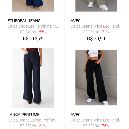
ETHEREAL JEANS
AVEC
Calça Wide Leg Feminina Mys Jeans Escura Casual Elegante
Calça Jeans Wide Leg Feminina
R$
249,99
- 55%
R$
279,90
- 71%
R$
112,79
R$
79,99
LANÇA PERFUME
AVEC
Calça Jeans Lança Perfume Wide Leg Lisa Azul
Calça Jeans Wide Leg Feminina 
R$
289,99
- 21%
R$
329,90
- 76%