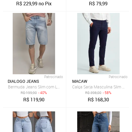
R$
229,99
no Pix
R$
79,99
Patrocinado
Patrocinado
DIALOGO JEANS
MACAW
Bermuda Jeans Slim com Lavagem Clara Dialogo Jeans
R$
199,90
- 40%
R$
398,00
- 58%
R$
119,90
R$
168,30