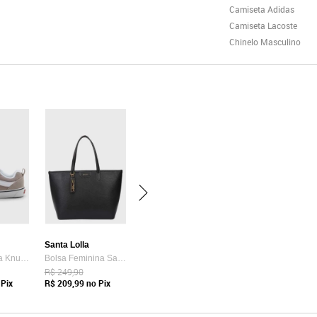
Camiseta Adidas
Camiseta Lacoste
Chinelo Masculino
Santa Lolla
Tênis Vans Ua Knu Skool Bege
Bolsa Feminina Santa Lolla Tote Preta
R$ 249,90
Pix
R$ 209,99
no Pix