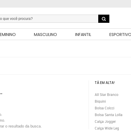
EMININO
MASCULINO
INFANTIL
ESPORTIV
TÁ EM ALTA!
All Star Branco
""
Biquini
Bolsa Colcci
o.
Bolsa Santa Lolla
mo.
Calça Jogger
trar o resultado da busca.
Calça Wide Leg