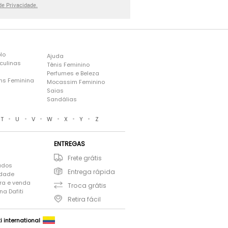
 de Privacidade.
lo
Ajuda
culinas
Tênis Feminino
Perfumes e Beleza
ns Feminina
Mocassim Feminino
s
Saias
Sandálias
•
•
•
•
•
•
T
U
V
W
X
Y
Z
ENTREGAS
Frete grátis
ados
Entrega rápida
idade
ra e venda
Troca grátis
a Dafiti
Retira fácil
ti international