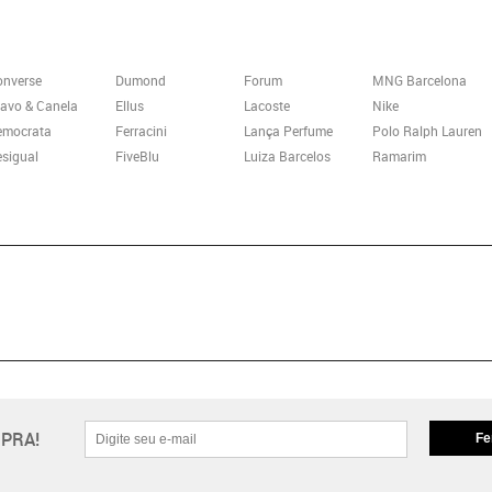
onverse
Dumond
Forum
MNG Barcelona
avo & Canela
Ellus
Lacoste
Nike
emocrata
Ferracini
Lança Perfume
Polo Ralph Lauren
sigual
FiveBlu
Luiza Barcelos
Ramarim
PRA!
Fe