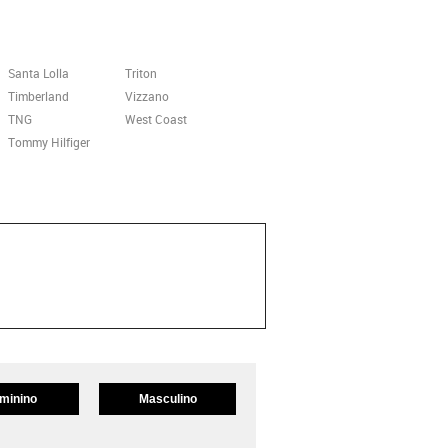
Santa Lolla
Triton
Timberland
Vizzano
TNG
West Coast
Tommy Hilfiger
minino
Masculino