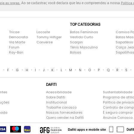
Ao se cadastrar, você declara que leu e compreendeu a nossa
eja as regras.
Política
TOP CATEGORIAS
Tricae
Lacoste
Botas Femininas
Camisa Po
Democrata
Tommy Hilfiger
Vestido Curto
Botas Mas
Via Marte
Converse
Scarpin
Sapatênis
Forum
Tênis Masculino
Calça Jea
Ray-Ban
Bolsas
Sapatilha
•
•
•
•
•
•
•
•
•
•
•
•
•
•
•
E
F
G
H
I
J
K
L
M
N
O
P
Q
R
S
DAFITI
entes
Acessibilidade
Sustentabilidade
Sobre Dafiti
Programa de afili
luções
Institucional
Política de privac
Trabalhe conosco
Contrato de comp
moda
Nossos fornecedores
É seguro comprar n
Quero vender na Dafiti
Anuncie Conosco
Dafi
Dafiti apps e mobile site