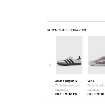
RECOMENDADOS PARA VOCÊ
adidas Originals
Vans
Tênis Unissex adidas Originals Samba OG Branco
R$ 799,99
R$ 599,99
R$ 719,99
no Pix
R$ 319,99
no 