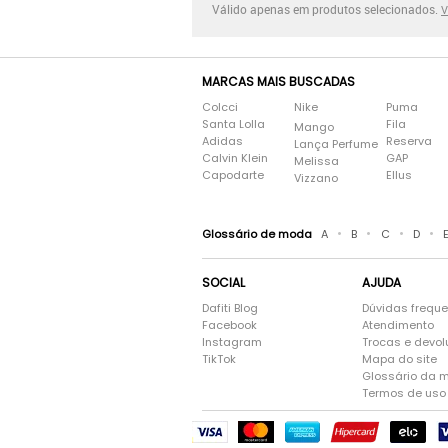
Válido apenas em produtos selecionados.
V
MARCAS MAIS BUSCADAS
Colcci
Nike
Puma
Santa Lolla
Fila
Mango
Adidas
Reserva
Lança Perfume
Calvin Klein
GAP
Melissa
Capodarte
Ellus
Vizzano
•
•
•
•
Glossário de moda
A
B
C
D
SOCIAL
AJUDA
Dafiti Blog
Dúvidas frequ
Facebook
Atendimento
Instagram
Trocas e devo
TikTok
Mapa do site
Glossário da 
Termos de uso