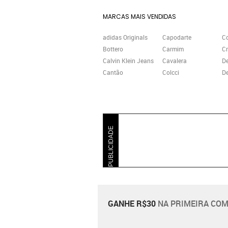
MARCAS MAIS VENDIDAS
adidas Originals
Capodarte
C
Bottero
Carmim
Cr
Calvin Klein Jeans
Cavalera
D
Cantão
Colcci
De
PUBLICIDADE
GANHE R$30
NA PRIMEIRA COM