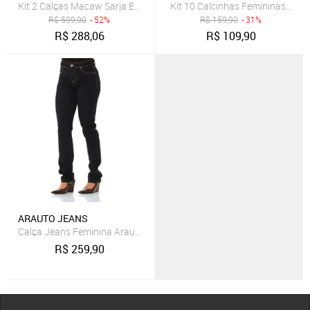
Kit 2 Calças Macaw Sarja Elastano Insert Verde e Azul Marinho Multi
Kit 10 Calcinhas Femininas Supe
R$
599,90
- 52%
R$
159,90
- 31%
R$
288,06
R$
109,90
ARAUTO JEANS
Calça Jeans Feminina Arauto Slim
R$
259,90