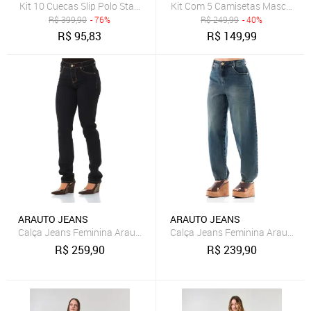
Kit 10 Cuecas Slip Polo Star Algodão Sortida
Kit Com 5 Camisetas Masculinas
R$
399,90
- 76%
R$
249,99
- 40%
R$
95,83
R$
149,99
ARAUTO JEANS
ARAUTO JEANS
Calça Jeans Feminina Arauto Slim
Calça Jeans Feminina Arauto Ba
R$
259,90
R$
239,90