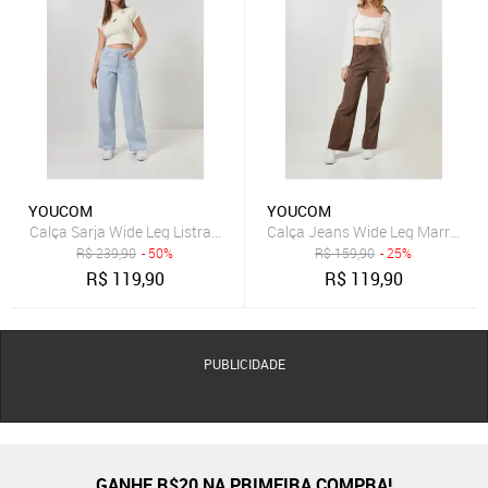
YOUCOM
YOUCOM
Calça Sarja Wide Leg Listrada
Calça Jeans Wide Leg Marrom
R$
239,90
- 50%
R$
159,90
- 25%
R$
119,90
R$
119,90
PUBLICIDADE
GANHE R$20 NA PRIMEIRA COMPRA!