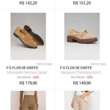
R$
142,20
R$
151,20
Patrocinado
Patrocinado
F G FLOR DE GRIFFE
F G FLOR DE GRIFFE
Mocassim Feminino Sapato Em Couro Legítimo Areia Flor de Griffe 
Mocassim Tratorado Em Couro Leg
R$
299,90
- 40%
R$
299,90
- 50%
R$
179,90
R$
149,90