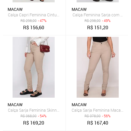
MACAW
MACAW
R$
298,00
- 47%
R$
298,00
- 49%
R$
156,60
R$
151,20
MACAW
MACAW
Calça Sarja Feminina Macaw Skin
Calça Sarja Feminina Skinny Cintura Alta com Elastano Caqui
R$
368,00
- 54%
R$
378,00
- 56%
R$
169,20
R$
167,40