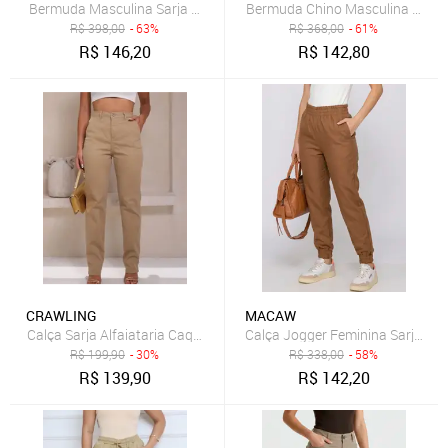
B
R$
398,00
- 63%
R$
368,00
- 61%
R$
146,20
R$
142,80
CRAWLING
MACAW
Calça Sarja Alfaiataria Caqui Cintura Alta Feminina
R$
199,90
- 30%
R$
338,00
- 58%
R$
139,90
R$
142,20