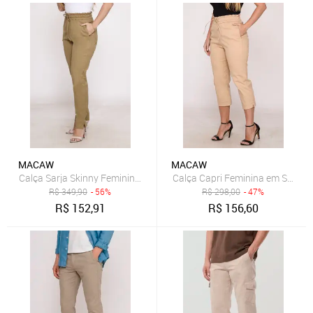
MACAW
MACAW
R$
349,90
- 56%
R$
298,00
- 47%
R$
152,91
R$
156,60