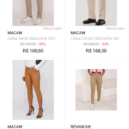
Patrocinado
Patrocinado
MACAW
MACAW
Calça Sarja Masculina Slim Fit Elastano Casual Social Bege Escuro
R$
398,00
- 60%
R$
368,00
- 54%
R$
160,65
R$
168,30
MACAW
REVANCHE