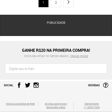
1
2
PUBLICIDADE
GANHE R$20 NA PRIMEIRA COMPRA!
Insira seu email no campo abaixo.
Veja as regras
SOCIAL
DÚVIDAS
Veja as condições de frete
30 dias para troca e
Atendimento
devolução grátis
11 3053 7500