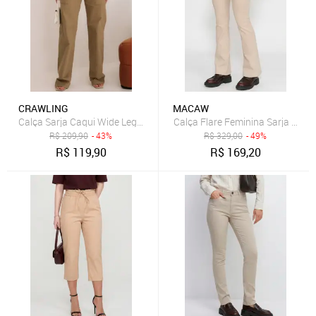
CRAWLING
MACAW
Calça Sarja Caqui Wide Leg Cintura Alta Feminina
Calça Flare Feminina Sarja Elas
R$
209,90
- 43%
R$
329,00
- 49%
R$
119,90
R$
169,20