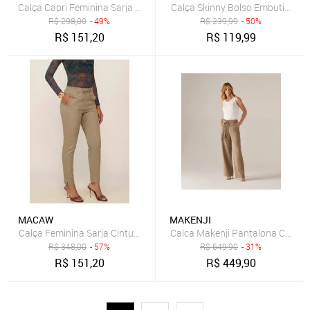
Calça Skinny Bolso Embutido F
Calça Capri Feminina Sarja com Elastano Modelagem Slim Bege
R$
298,00
- 49%
R$
239,99
- 50%
R$
151,20
R$
119,99
MACAW
MAKENJI
Calca Makenji Pantalona Com Fa
R$
348,00
- 57%
R$
649,90
- 31%
R$
151,20
R$
449,90