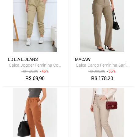
ED E A E JEANS
MACAW
Calça Jogger Feminina Com Bolsos e Elástico Cor Cáqui Moda Fash
R$
129,90
- 46%
R$
398,00
- 55%
R$
69,90
R$
178,20