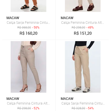
MACAW
MACAW
R$
368,00
- 56%
R$
298,00
- 49%
R$
160,20
R$
151,20
MACAW
MACAW
Calça Feminina Cintura Alta Clochard Skinny com 4 Bolsos Bege
R$
298,00
- 52%
R$
328,00
- 54%