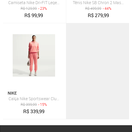
Camiseta Nike Dri-FIT Legend Masculina
Tênis Nike SB Chron 2 Masculino
R$
129,99
- 23%
R$
499,99
- 44%
R$
99,99
R$
279,99
NIKE
Calça Nike Sportswear Club Fleece Feminina
R$
399,99
- 15%
R$
339,99