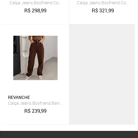
Calça Jeans Boyfriend Com Aplicações Feminino Revanche Groenlâ
Calça Jeans Boyfriend Com Apl
R$
298,99
R$
321,99
REVANCHE
Calça Jeans Boyfriend Barra Normal Feminino Revanche Anderva
R$
239,99