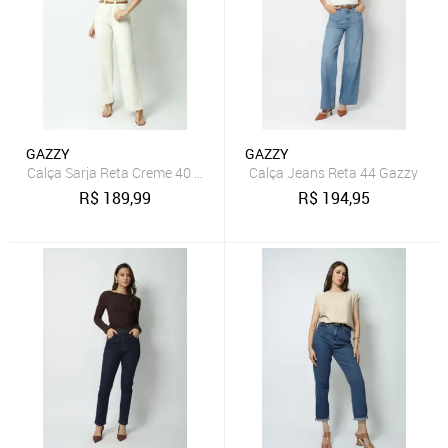
GAZZY
GAZZY
Calça Sarja Reta Creme 40 Gazzy
Calça Jeans Reta 44 Gazzy
R$
189,99
R$
194,95