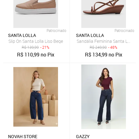
Patrocinado
Patrocinado
SANTA LOLLA
SANTA LOLLA
Slip On Santa Lolla Liso Bege
Sandália Feminina Santa Lolla T
R$
139,99
- 21%
R$
249,90
- 46%
R$
110,99
no Pix
R$
134,99
no Pix
NOVAH STORE
GAZZY