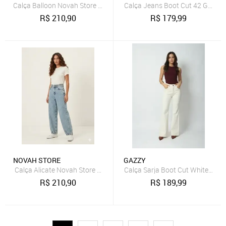
Calça Balloon Novah Store Jeans Azul
Calça Jeans Boot Cut 42 Gazzy
R$
210,90
R$
179,99
NOVAH STORE
GAZZY
Calça Alicate Novah Store Jeans Azul
Calça Sarja Boot Cut White 38 G
R$
210,90
R$
189,99