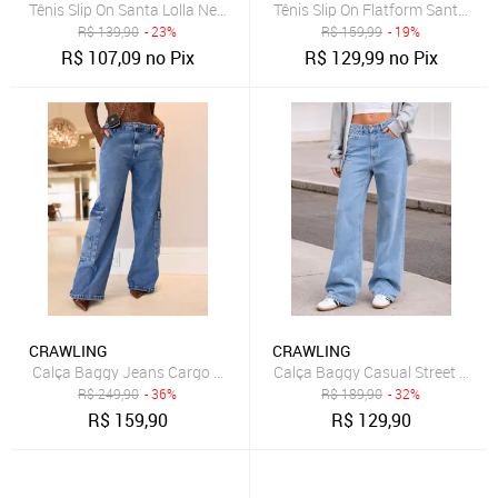
Tênis Slip On Santa Lolla New Preto
Tênis Slip On Flatform Santa Loll
R$
139,90
- 23%
R$
159,99
- 19%
R$
107,09
no Pix
R$
129,99
no Pix
CRAWLING
CRAWLING
Calça Baggy Jeans Cargo Feminina Bolso Lateral Cintura Baixa
Calça Baggy Casual Street Femin
R$
249,90
- 36%
R$
189,90
- 32%
R$
159,90
R$
129,90