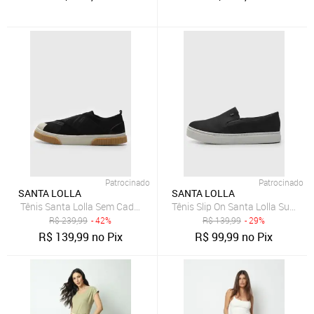
Patrocinado
Patrocinado
SANTA LOLLA
SANTA LOLLA
Tênis Santa Lolla Sem Cadarço Preto
Tênis Slip On Santa Lolla Suede P
R$
239,99
- 42%
R$
139,99
- 29%
R$
139,99
no Pix
R$
99,99
no Pix