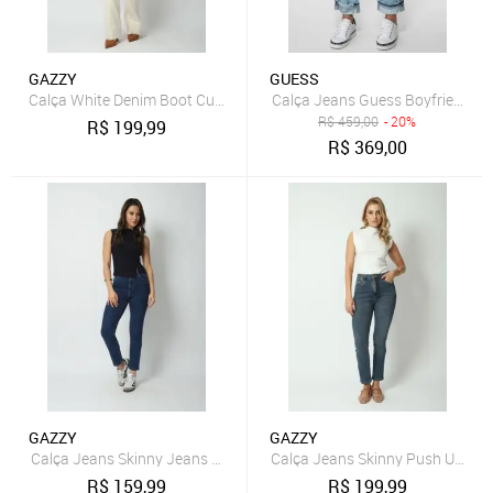
GAZZY
GUESS
Calça White Denim Boot Cut 46 Gazzy
Calça Jeans Guess Boyfriend Azu
R$
459,00
- 20%
R$
199,99
R$
369,00
GAZZY
GAZZY
Calça Jeans Skinny Jeans Médio 38 Gazzy
Calça Jeans Skinny Push Up 36 
R$
159,99
R$
199,99