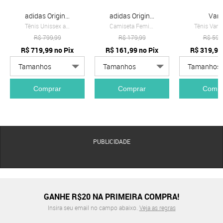
adidas Originals
adidas Originals
Van
Tênis Unissex adidas Originals Samba OG Branco
Camiseta Feminina adidas Originals Adicolor Amarela
R$
799,99
R$
179,99
R$
599
R$
719,99
no Pix
R$
161,99
no Pix
R$
319,99
Comprar
Comprar
Compr
PUBLICIDADE
GANHE R$20 NA PRIMEIRA COMPRA!
Insira seu email no campo abaixo.
Veja as regras