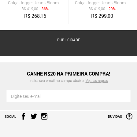
Calça Jogger Jeans Bloom Moletom Elástico Barra
Calça Jogger Jeans Bloom Moleto
R$
419,00
- 36%
R$
419,00
- 29%
R$
268,16
R$
299,00
PUBLICIDADE
GANHE R$20 NA PRIMEIRA COMPRA!
Insira seu email no campo abaixo.
Veja as regras
SOCIAL
DÚVIDAS