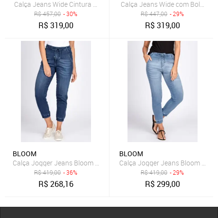
Calça Jeans Wide Cintura Super Alta Vera
Calça Jeans Wide com Bolso Fa
R$
457,00
- 30%
R$
447,00
- 29%
R$
319,00
R$
319,00
BLOOM
BLOOM
Calça Jogger Jeans Bloom Moletom Elástico Barra
Calça Jogger Jeans Bloom Moleto
R$
419,00
- 36%
R$
419,00
- 29%
R$
268,16
R$
299,00