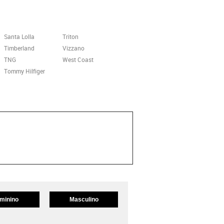
Santa Lolla
Triton
Timberland
Vizzano
TNG
West Coast
Tommy Hilfiger
minino
Masculino