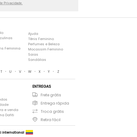
 de Privacidade.
lo
Ajuda
culinas
Tênis Feminino
Perfumes e Beleza
ns Feminina
Mocassim Feminino
s
Saias
Sandálias
•
•
•
•
•
•
T
U
V
W
X
Y
Z
ENTREGAS
Frete grátis
ados
Entrega rápida
idade
ra e venda
Troca grátis
a Dafiti
Retira fácil
ti international