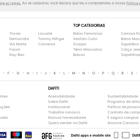
Ao se cadastrar, você declara que leu e compreendeu a nossa
eja as regras.
Política
TOP CATEGORIAS
Tricae
Lacoste
Botas Femininas
Camisa Po
Democrata
Tommy Hilfiger
Vestido Curto
Botas Mas
Via Marte
Converse
Scarpin
Sapatênis
Forum
Tênis Masculino
Calça Jea
Ray-Ban
Bolsas
Sapatilha
•
•
•
•
•
•
•
•
•
•
•
•
•
•
•
E
F
G
H
I
J
K
L
M
N
O
P
Q
R
S
DAFITI
entes
Acessibilidade
Sustentabilidade
Sobre Dafiti
Programa de afili
luções
Institucional
Política de privac
Trabalhe conosco
Contrato de comp
moda
Nossos fornecedores
É seguro comprar n
Quero vender na Dafiti
Anuncie Conosco
Dafi
Dafiti apps e mobile site