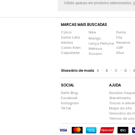
Válido apenas em produtos selecionados.
V
MARCAS MAIS BUSCADAS
Colcci
Nike
Puma
Santa Lolla
Fila
Mango
Adidas
Reserva
Lança Perfume
Calvin Klein
GAP
Melissa
Capodarte
Ellus
Vizzano
•
•
•
•
Glossário de moda
A
B
C
D
SOCIAL
AJUDA
Dafiti Blog
Dúvidas frequ
Facebook
Atendimento
Instagram
Trocas e devo
TikTok
Mapa do site
Glossário da 
Termos de uso