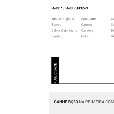
MARCAS MAIS VENDIDAS
adidas Originals
Capodarte
C
Bottero
Carmim
Cr
Calvin Klein Jeans
Cavalera
D
Cantão
Colcci
De
PUBLICIDADE
GANHE R$30
NA PRIMEIRA COM