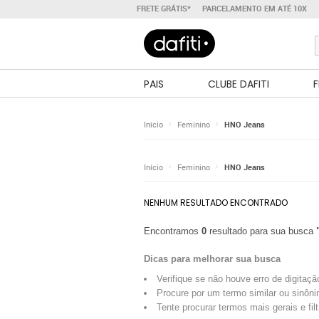
FRETE GRÁTIS*
PARCELAMENTO EM ATÉ 10X
PAIS
CLUBE DAFITI
F
Início
Feminino
HNO Jeans
Início
Feminino
HNO Jeans
NENHUM RESULTADO ENCONTRADO
Encontramos
0
resultado para sua busca
Dicas para melhorar sua busca
Verifique se não houve erro de digitaçã
Procure por um termo similar ou sinôni
Tente procurar termos mais gerais e fil