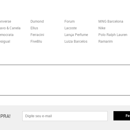
onverse
Dumond
Forum
MNG Barcelona
avo & Canela
Ellus
Lacoste
Nike
emocrata
Ferracini
Lança Perfume
Polo Ralph Lauren
sigual
FiveBlu
Luiza Barcelos
Ramarim
PRA!
Fe