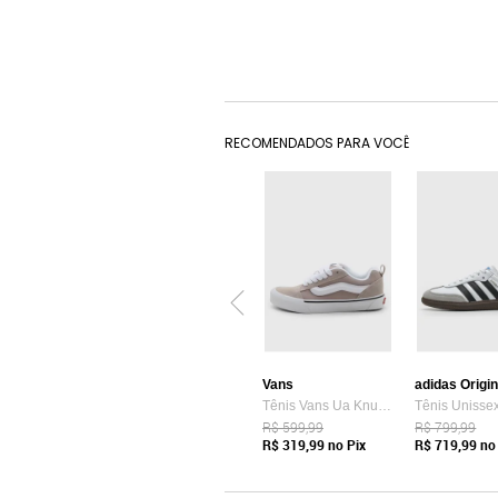
RECOMENDADOS PARA VOCÊ
Vans
adidas Origi
Tênis Vans Ua Knu Skool Bege
R$ 599,99
R$ 799,99
R$ 319,99
no Pix
R$ 719,99
no 