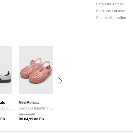
Camiseta Adidas
Camiseta Lacoste
Chinelo Masculino
nals
Mini Melissa
Tênis Unissex adidas Originals Samba OG Branco
Sandália Infantil Mini Melissa Possession Shiny B Rosê
R$ 109,90
Pix
R$ 64,99
no Pix