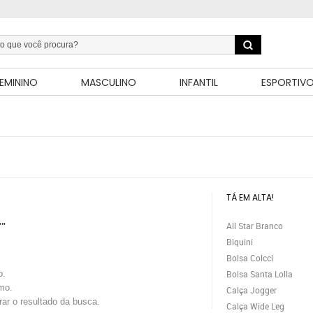
EMININO
MASCULINO
INFANTIL
ESPORTIV
TÁ EM ALTA!
All Star Branco
""
Biquini
Bolsa Colcci
o.
Bolsa Santa Lolla
mo.
Calça Jogger
trar o resultado da busca.
Calça Wide Leg