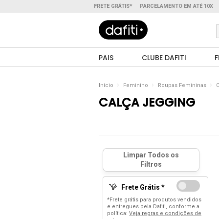
FRETE GRÁTIS*
PARCELAMENTO EM ATÉ 10X
PAIS
CLUBE DAFITI
F
Início
Feminino
Roupas Femininas
C
CALÇA JEGGING
Frete Grátis *
*Frete grátis para produtos vendidos
e entregues pela Dafiti, conforme a
política:
Veja regras e condições de