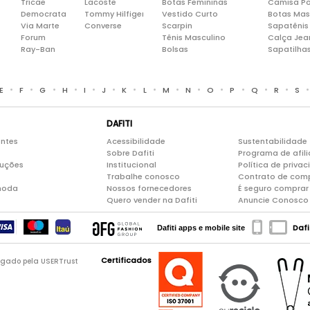
Tricae
Lacoste
Botas Femininas
Camisa Po
Democrata
Tommy Hilfiger
Vestido Curto
Botas Mas
Via Marte
Converse
Scarpin
Sapatênis
Forum
Tênis Masculino
Calça Jea
Ray-Ban
Bolsas
Sapatilha
•
•
•
•
•
•
•
•
•
•
•
•
•
•
E
F
G
H
I
J
K
L
M
N
O
P
Q
R
S
DAFITI
entes
Acessibilidade
Sustentabilidade
Sobre Dafiti
Programa de afil
luções
Institucional
Política de priva
Trabalhe conosco
Contrato de com
moda
Nossos fornecedores
É seguro comprar 
Quero vender na Dafiti
Anuncie Conosco
Dafi
Dafiti apps e mobile site
Certificados
logado pela USERTrust