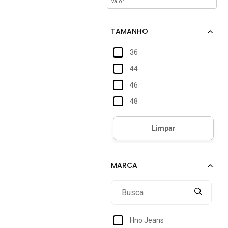
valor.
36
44
46
48
Hno Jeans