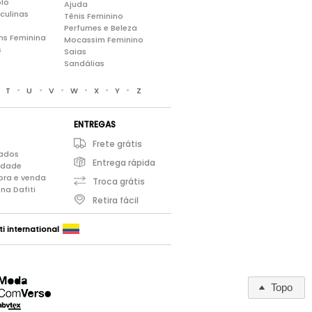
lo
Ajuda
culinas
Tênis Feminino
Perfumes e Beleza
ns Feminina
Mocassim Feminino
s
Saias
Sandálias
•
•
•
•
•
•
•
T
U
V
W
X
Y
Z
ENTREGAS
Frete grátis
iados
Entrega rápida
cidade
pra e venda
Troca grátis
na Dafiti
Retira fácil
ti international
Topo