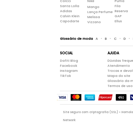
Colcci
Nike
Puma
Santa Lolla
Fila
Mango
Adidas
Reserva
Lança Perfume
Calvin Klein
GAP
Melissa
Capodarte
Ellus
Vizzano
•
•
•
•
Glossário de moda
A
B
C
D
SOCIAL
AJUDA
Dafiti Blog
Dúvidas frequ
Facebook
Atendimento
Instagram
Trocas e devo
TikTok
Mapa do site
Glossário da 
Termos de uso
Site seguro com criptografia (SSL) • Homo
Network