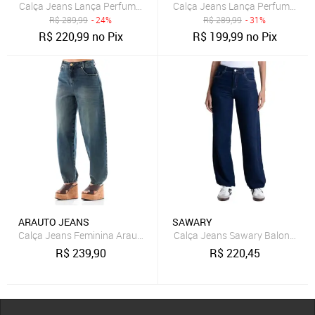
Calça Jeans Lança Perfume Wide Leg Lisa Azul
Calça Jeans Lança Perfume Boot
R$
289,99
- 24%
R$
289,99
- 31%
R$
220,99
no Pix
R$
199,99
no Pix
ARAUTO JEANS
SAWARY
Calça Jeans Feminina Arauto Balloon Brown
Calça Jeans Sawary Balonê - 281
R$
239,90
R$
220,45