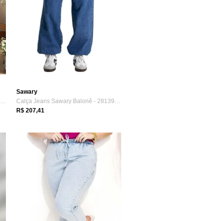
Sawary
Calça Destroyed Abertura Na Barra Jeans ...
Calça Jeans Sawary Balonê - 281395 - Azu...
R$ 207,41