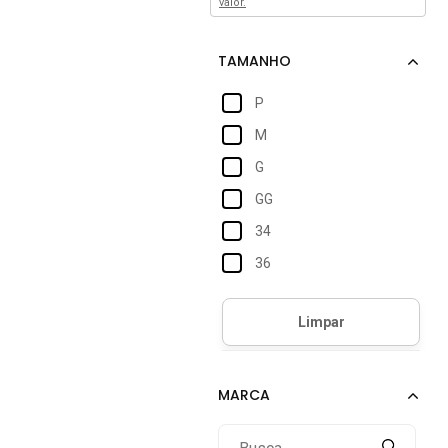
valor.
P
M
G
GG
34
36
38
40
42
44
46