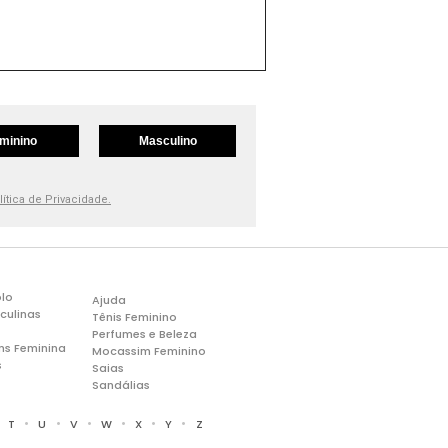
minino
Masculino
lítica de Privacidade.
lo
Ajuda
culinas
Tênis Feminino
Perfumes e Beleza
ns Feminina
Mocassim Feminino
s
Saias
Sandálias
•
•
•
•
•
•
•
T
U
V
W
X
Y
Z