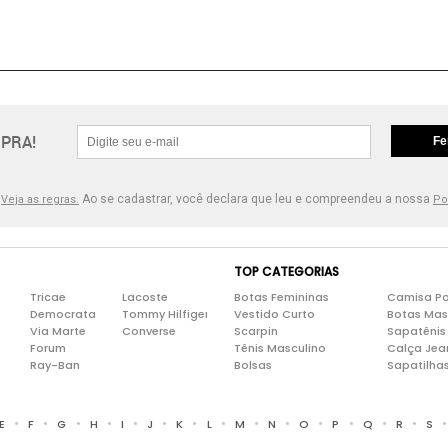
PRA!
Fe
.
Ao se cadastrar, você declara que leu e compreendeu a nossa
Veja as regras.
Po
TOP CATEGORIAS
Tricae
Lacoste
Botas Femininas
Camisa Po
Democrata
Tommy Hilfiger
Vestido Curto
Botas Mas
Via Marte
Converse
Scarpin
Sapatênis
Forum
Tênis Masculino
Calça Jea
Ray-Ban
Bolsas
Sapatilha
•
•
•
•
•
•
•
•
•
•
•
•
•
•
E
F
G
H
I
J
K
L
M
N
O
P
Q
R
S