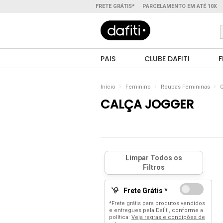
FRETE GRÁTIS*
PARCELAMENTO EM ATÉ 10X
PAIS
CLUBE DAFITI
F
Início
Feminino
Roupas Femininas
C
CALÇA JOGGER
Frete Grátis *
*Frete grátis para produtos vendidos
e entregues pela Dafiti, conforme a
política:
Veja regras e condições de