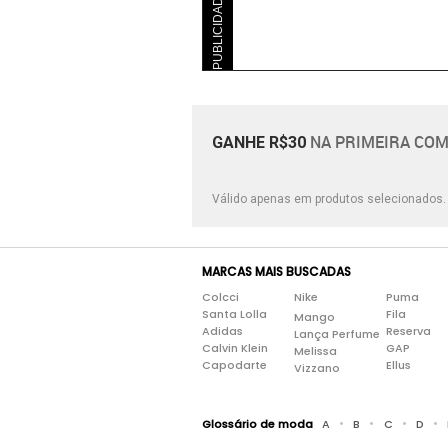
PUBLICIDADE
NA PRIMEIRA COM
GANHE R$30
Válido apenas em produtos selecionados
MARCAS MAIS BUSCADAS
Colcci
Nike
Puma
Santa Lolla
Fila
Mango
Adidas
Reserva
Lança Perfume
Calvin Klein
GAP
Melissa
Capodarte
Ellus
Vizzano
•
•
•
•
Glossário de moda
A
B
C
D