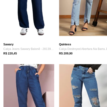
Sawary
Quintess
Calça Jeans Sawary Balonê - 281394 - Azu...
R$ 220,45
R$ 209,90