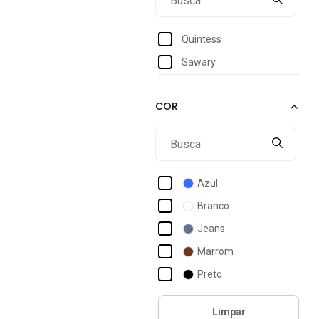
48
50
Quintess
52
Sawary
54
56
58
Azul
Branco
Jeans
Marrom
Preto