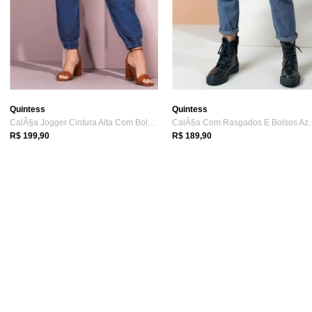
Quintess
Quintess
CalÃ§a Jogger Cintura Alta Com Bolsos Az...
CalÃ§a Com Rasga
R$ 199,90
R$ 189,90