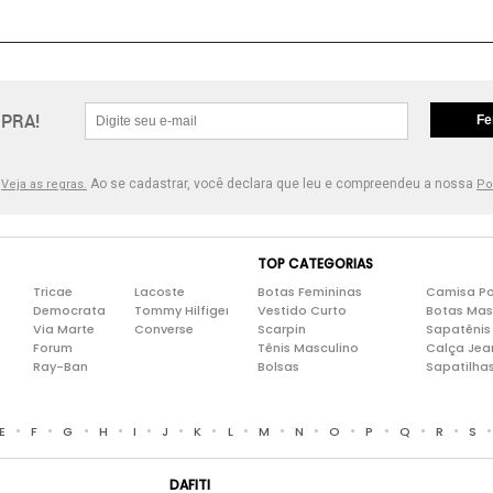
PRA!
Fe
.
Ao se cadastrar, você declara que leu e compreendeu a nossa
Veja as regras.
Po
TOP CATEGORIAS
Tricae
Lacoste
Botas Femininas
Camisa Po
Democrata
Tommy Hilfiger
Vestido Curto
Botas Mas
Via Marte
Converse
Scarpin
Sapatênis
Forum
Tênis Masculino
Calça Jea
Ray-Ban
Bolsas
Sapatilha
•
•
•
•
•
•
•
•
•
•
•
•
•
•
E
F
G
H
I
J
K
L
M
N
O
P
Q
R
S
DAFITI