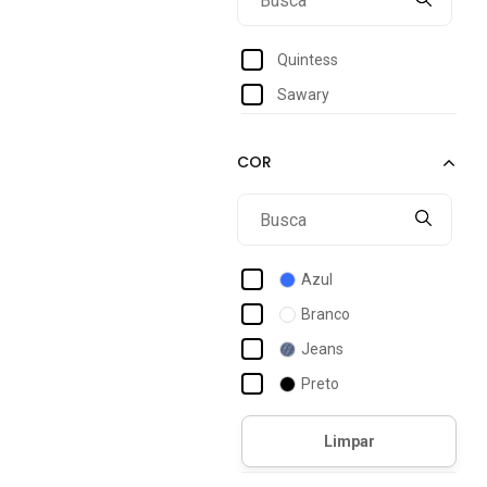
48
50
Quintess
52
Sawary
54
56
58
Azul
Branco
Jeans
Preto