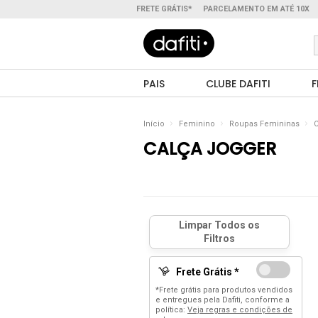
FRETE GRÁTIS*
PARCELAMENTO EM ATÉ 10X
PAIS
CLUBE DAFITI
F
Início
Feminino
Roupas Femininas
C
CALÇA JOGGER
Frete Grátis *
*Frete grátis para produtos vendidos
e entregues pela Dafiti, conforme a
política:
Veja regras e condições de