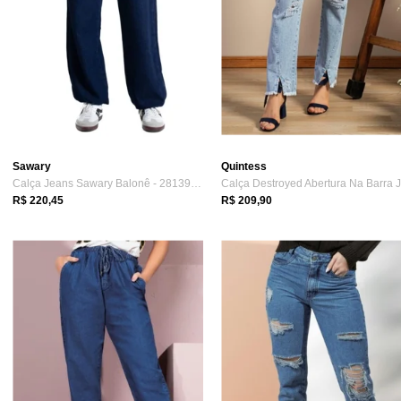
Sawary
Quintess
Calça Jeans Sawary Balonê - 281394 - Azu...
R$ 220,45
R$ 209,90