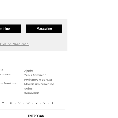
minino
Masculino
lítica de Privacidade.
lo
Ajuda
culinas
Tênis Feminino
Perfumes e Beleza
ns Feminina
Mocassim Feminino
s
Saias
Sandálias
•
•
•
•
•
•
•
T
U
V
W
X
Y
Z
ENTREGAS