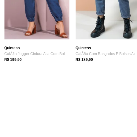
Quintess
Quintess
CalÃ§a Jogger Cintura Alta Com Bolsos Az...
CalÃ§a Com Rasga
R$ 199,90
R$ 189,90