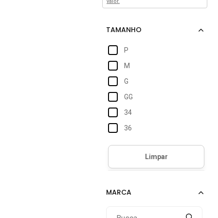
valor.
P
M
G
GG
34
36
38
40
42
44
46