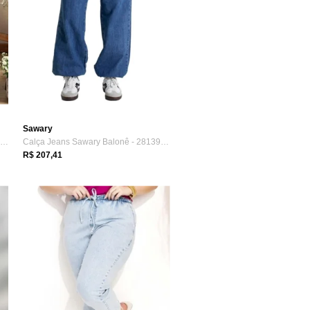
Sawary
Calça Destroyed Abertura Na Barra Jeans ...
Calça Jeans Sawary Balonê - 281395 - Azu...
R$ 207,41