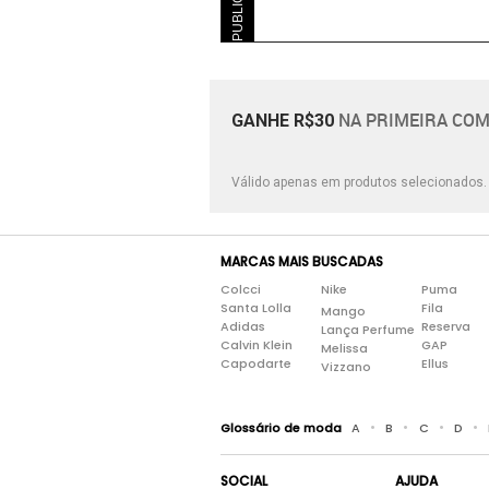
NA PRIMEIRA COM
GANHE R$30
Válido apenas em produtos selecionados
MARCAS MAIS BUSCADAS
Colcci
Nike
Puma
Santa Lolla
Fila
Mango
Adidas
Reserva
Lança Perfume
Calvin Klein
GAP
Melissa
Capodarte
Ellus
Vizzano
•
•
•
•
Glossário de moda
A
B
C
D
SOCIAL
AJUDA