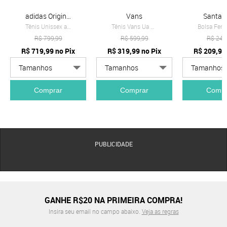
adidas Originals
Vans
Santa L
Tênis Unissex adidas Originals Samba OG Branco
Tênis Vans Ua Knu Skool Bege
R$
799,99
R$
599,99
R$
249
R$
719,99
no Pix
R$
319,99
no Pix
R$
209,99
Comprar
Comprar
Compr
PUBLICIDADE
GANHE R$20 NA PRIMEIRA COMPRA!
Insira seu email no campo abaixo.
Veja as regras