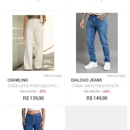
Patrocinado
Patrocinado
CRAWLING
DIALOGO JEANS
Calça Linho Wide Leg Cintura Alta Feminina
Calça Jeans Masculina Slim Fit
R$
219,90
- 36%
R$
269,90
- 44%
R$
139,90
R$
149,90