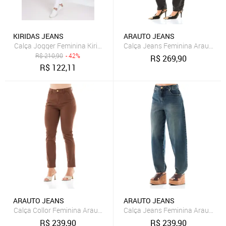
KIRIDAS JEANS
ARAUTO JEANS
Calça Jeans Feminina Arauto Ba
Calça Jogger Feminina Kiridas Jeans Conforto 
R$
210,90
- 42%
R$
269,90
R$
122,11
ARAUTO JEANS
ARAUTO JEANS
Calça Collor Feminina Arauto Slouchy
Calça Jeans Feminina Arauto Ba
R$
239,90
R$
239,90