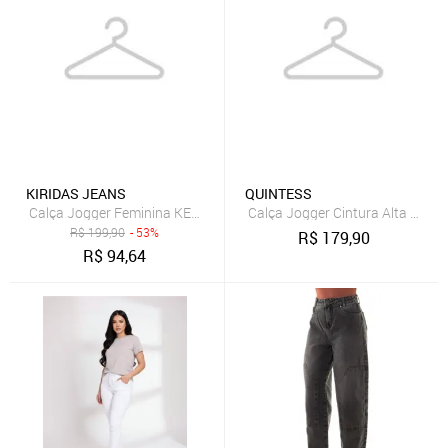
KIRIDAS JEANS
QUINTESS
Calça Jogger Feminina KERIDAS JEANS com Cós Ajustável e Mode
Calça Jogger Cintura Alta Com 
R$
199,90
- 53%
R$
179,90
R$
94,64