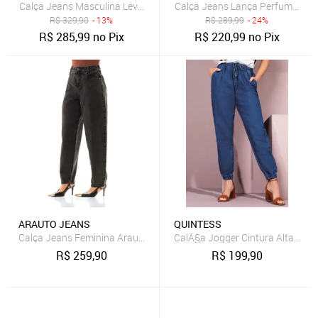
Calça Jeans Masculina Levis 511 Slim Preta
Calça Jeans Lança Perfume Wide
R$
329,90
- 13%
R$
289,99
- 24%
R$
285,99
no Pix
R$
220,99
no Pix
ARAUTO JEANS
QUINTESS
Calça Jeans Feminina Arauto Balloon Black
CalÃ§a Jogger Cintura Alta Com 
R$
259,90
R$
199,90