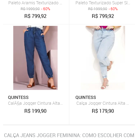
Paleto Aramis Texturizado Super Slim Azul - 46
Paleto Texturizado Super Slim Ma
R$
1999,90
- 60%
R$
1999,90
- 60%
R$
799,92
R$
799,92
QUINTESS
QUINTESS
CalÃ§a Jogger Cintura Alta Com Bolsos Azul Quintess
Calça Jogger Cintura Alta Com 
R$
199,90
R$
179,90
CALÇA JEANS JOGGER FEMININA: COMO ESCOLHER COM