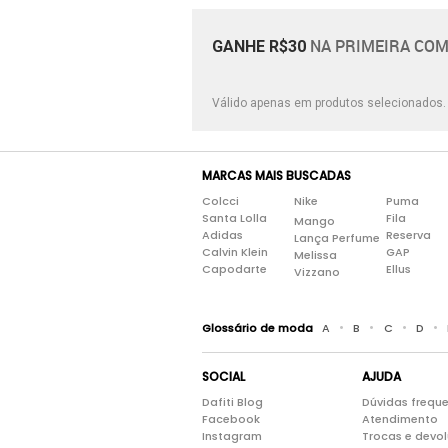
NA PRIMEIRA COM
GANHE R$30
Válido apenas em produtos selecionados
MARCAS MAIS BUSCADAS
Colcci
Nike
Puma
Santa Lolla
Fila
Mango
Adidas
Reserva
Lança Perfume
Calvin Klein
GAP
Melissa
Capodarte
Ellus
Vizzano
•
•
•
•
Glossário de moda
A
B
C
D
SOCIAL
AJUDA
Dafiti Blog
Dúvidas frequ
Facebook
Atendimento
Instagram
Trocas e devo