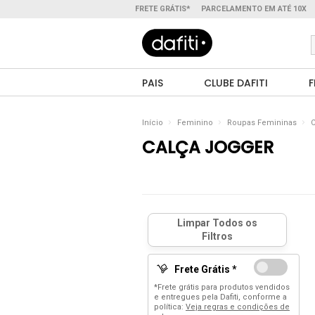
FRETE GRÁTIS*
PARCELAMENTO EM ATÉ 10X
PAIS
CLUBE DAFITI
F
Início
Feminino
Roupas Femininas
C
CALÇA JOGGER
Frete Grátis *
*Frete grátis para produtos vendidos
e entregues pela Dafiti, conforme a
política:
Veja regras e condições de