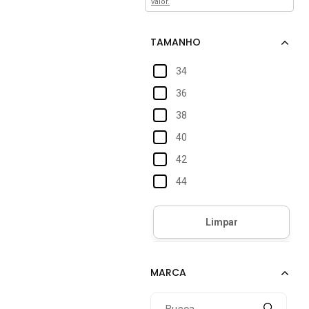
valor.
34
36
38
40
42
44
46