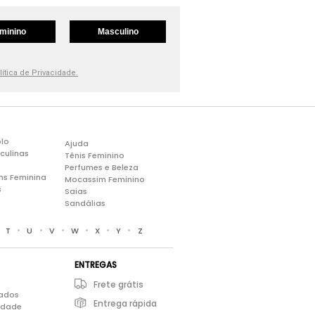
minino
Masculino
lítica de Privacidade.
lo
Ajuda
culinas
Tênis Feminino
Perfumes e Beleza
ns Feminina
Mocassim Feminino
s
Saias
Sandálias
•
•
•
•
•
•
•
T
U
V
W
X
Y
Z
ENTREGAS
Frete grátis
iados
Entrega rápida
cidade