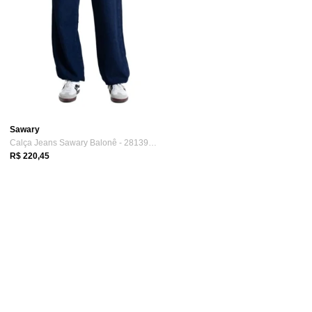
Sawary
Calça Jeans Sawary Balonê - 281394 - Azu...
R$ 220,45