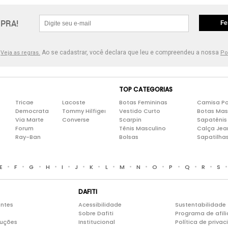
PRA!
Fe
.
Ao se cadastrar, você declara que leu e compreendeu a nossa
Veja as regras.
Po
TOP CATEGORIAS
Tricae
Lacoste
Botas Femininas
Camisa Po
Democrata
Tommy Hilfiger
Vestido Curto
Botas Mas
Via Marte
Converse
Scarpin
Sapatênis
Forum
Tênis Masculino
Calça Jea
Ray-Ban
Bolsas
Sapatilha
•
•
•
•
•
•
•
•
•
•
•
•
•
•
E
F
G
H
I
J
K
L
M
N
O
P
Q
R
S
DAFITI
entes
Acessibilidade
Sustentabilidade
Sobre Dafiti
Programa de afil
luções
Institucional
Política de priva