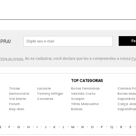
PRA!
Fe
.
Ao se cadastrar, você declara que leu e compreendeu a nossa
Veja as regras.
Po
TOP CATEGORIAS
Tricae
Lacoste
Botas Femininas
Camisa Po
Democrata
Tommy Hilfiger
Vestido Curto
Botas Mas
Via Marte
Converse
Scarpin
Sapatênis
Forum
Tênis Masculino
Calça Jea
Ray-Ban
Bolsas
Sapatilha
•
•
•
•
•
•
•
•
•
•
•
•
•
•
E
F
G
H
I
J
K
L
M
N
O
P
Q
R
S