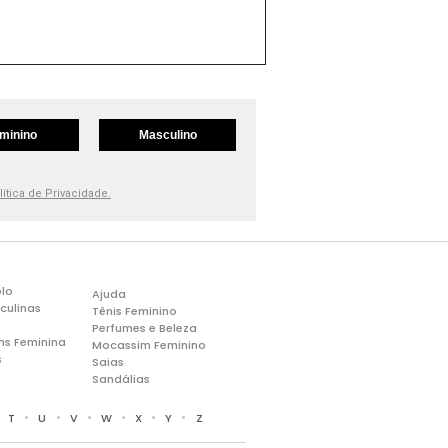
minino
Masculino
lítica de Privacidade.
lo
Ajuda
culinas
Tênis Feminino
Perfumes e Beleza
ns Feminina
Mocassim Feminino
s
Saias
Sandálias
•
•
•
•
•
•
•
T
U
V
W
X
Y
Z