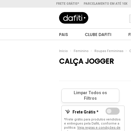
FRETE GRÁTIS*
PARCELAMENTO EM ATÉ 10X
PAIS
CLUBE DAFITI
F
Início
Feminino
Roupas Femininas
C
CALÇA JOGGER
Frete Grátis *
*Frete grátis para produtos vendidos
e entregues pela Dafiti, conforme a
política:
Veja regras e condições de