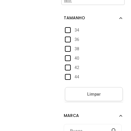
valor.
34
36
38
40
42
44
46