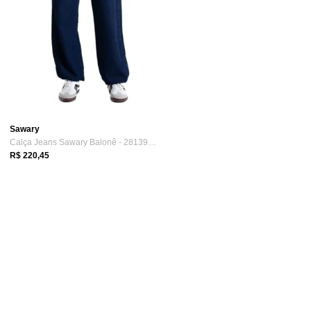
Sawary
Calça Jeans Sawary Balonê - 281394 - Azu...
R$ 220,45