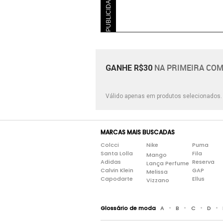
PUBLICIDADE
NA PRIMEIRA COM
GANHE R$30
Válido apenas em produtos selecionados
MARCAS MAIS BUSCADAS
Colcci
Nike
Puma
Santa Lolla
Fila
Mango
Adidas
Reserva
Lança Perfume
Calvin Klein
GAP
Melissa
Capodarte
Ellus
Vizzano
•
•
•
•
Glossário de moda
A
B
C
D