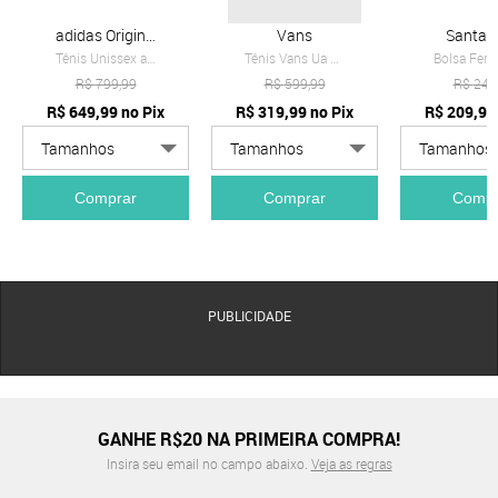
adidas Originals
Vans
Santa L
Tênis Unissex adidas Originals Samba OG Branco
Tênis Vans Ua Knu Skool Bege
R$
799,99
R$
599,99
R$
249
R$
649,99
no Pix
R$
319,99
no Pix
R$
209,99
Comprar
Comprar
Compr
PUBLICIDADE
GANHE R$20 NA PRIMEIRA COMPRA!
Insira seu email no campo abaixo.
Veja as regras