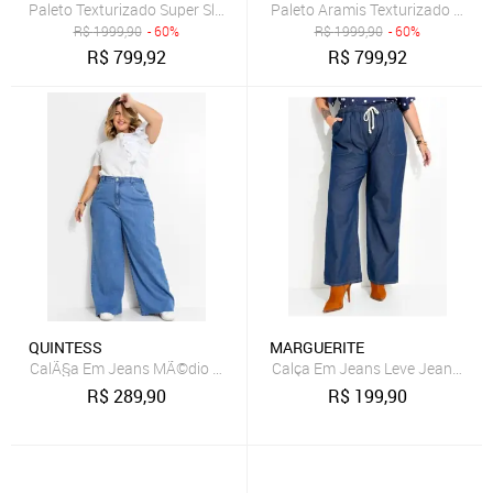
Paleto Texturizado Super Slim Marinho - 46
Paleto Aramis Texturizado Super 
R$
1999,90
- 60%
R$
1999,90
- 60%
R$
799,92
R$
799,92
QUINTESS
MARGUERITE
CalÃ§a Em Jeans MÃ©dio Quintess
Calça Em Jeans Leve Jeans Méd
R$
289,90
R$
199,90